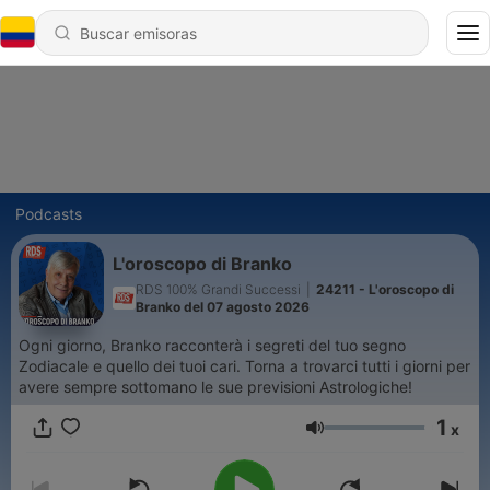
Podcasts
L'oroscopo di Branko
RDS 100% Grandi Successi
|
24211 - L'oroscopo di
Branko del 07 agosto 2026
Ogni giorno, Branko racconterà i segreti del tuo segno
Zodiacale e quello dei tuoi cari. Torna a trovarci tutti i giorni per
avere sempre sottomano le sue previsioni Astrologiche!
1
x
Volumen