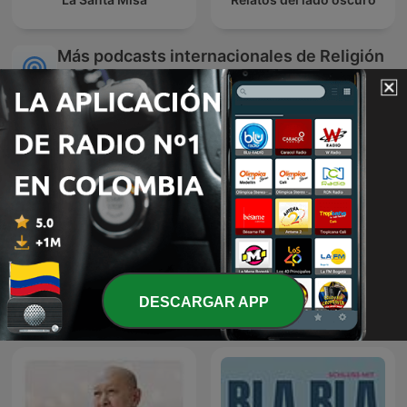
Más podcasts internacionales de Religión
y espiritualidad
深度睡眠|解压|冥想|疗愈养
DESCARGAR APP
生|艺术疗愈|白噪音|助眠音
Saad al-Ghamdi
乐|轻音乐|苏阳阳频道