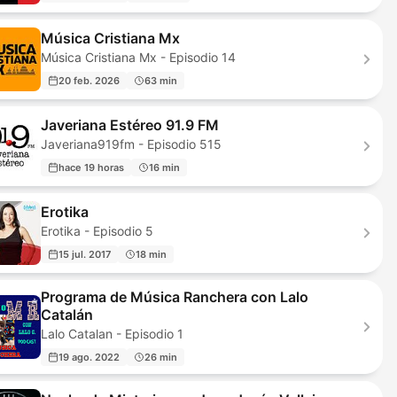
Música Cristiana Mx
Música Cristiana Mx - Episodio 14
20 feb. 2026
63 min
Javeriana Estéreo 91.9 FM
Javeriana919fm - Episodio 515
hace 19 horas
16 min
Erotika
Erotika - Episodio 5
15 jul. 2017
18 min
Programa de Música Ranchera con Lalo
Catalán
Lalo Catalan - Episodio 1
19 ago. 2022
26 min