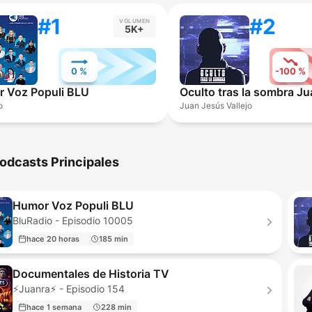
#1
#2
VOLUMEN
5K+
0 %
-100 %
 Voz Populi BLU
o
Juan Jesús Vallejo
odcasts Principales
Humor Voz Populi BLU
BluRadio - Episodio 10005
hace 20 horas
185 min
Documentales de Historia TV
⚡️Juanra⚡️ - Episodio 154
hace 1 semana
228 min