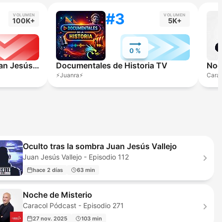
#3
VOLUMEN
VOLUMEN
100K+
5K+
0 %
Oculto tras la sombra Juan Jesús Vallejo
Documentales de Historia TV
Noc
⚡️Juanra⚡️
Carac
Oculto tras la sombra Juan Jesús Vallejo
Juan Jesús Vallejo - Episodio 112
hace 2 días
63 min
Noche de Misterio
Caracol Pódcast - Episodio 271
27 nov. 2025
103 min