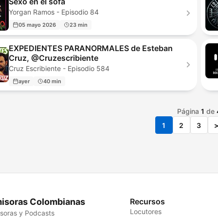
Sexo en el sofa
Yorgan Ramos - Episodio 84
05 mayo 2026
23 min
EXPEDIENTES PARANORMALES de Esteban
Cruz, @Cruzescribiente
Cruz Escribiente - Episodio 584
ayer
40 min
Página
1
de
1
2
3
isoras Colombianas
Recursos
Locutores
soras y Podcasts