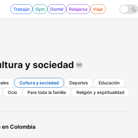
Trabajar
Gym
Dormir
Relajarse
Viaje
ltura y sociedad
50
eales
Cultura y sociedad
Deportes
Educación
Ocio
Para toda la familia
Religión y espiritualidad
s en Colombia