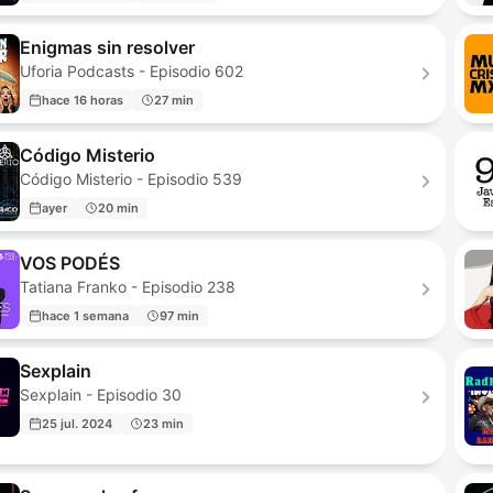
Enigmas sin resolver
Uforia Podcasts - Episodio 602
hace 16 horas
27 min
Código Misterio
Código Misterio - Episodio 539
ayer
20 min
VOS PODÉS
Tatiana Franko - Episodio 238
hace 1 semana
97 min
Sexplain
Sexplain - Episodio 30
25 jul. 2024
23 min