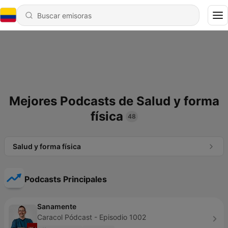
Mejores Podcasts de Salud y forma
física
48
Salud y forma física
Podcasts Principales
Sanamente
Caracol Pódcast - Episodio 1002