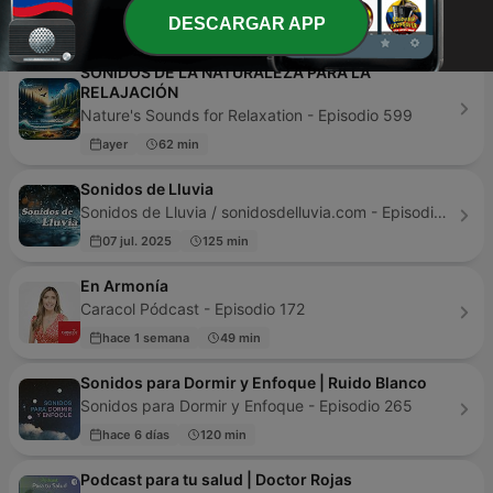
DESCARGAR APP
15 dic. 2025
180 min
SONIDOS DE LA NATURALEZA PARA LA
RELAJACIÓN
Nature's Sounds for Relaxation - Episodio 599
ayer
62 min
Sonidos de Lluvia
Sonidos de Lluvia / sonidosdelluvia.com - Episodio 124
07 jul. 2025
125 min
En Armonía
Caracol Pódcast - Episodio 172
hace 1 semana
49 min
Sonidos para Dormir y Enfoque | Ruido Blanco
Sonidos para Dormir y Enfoque - Episodio 265
hace 6 días
120 min
Podcast para tu salud | Doctor Rojas