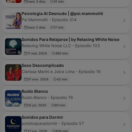
hace 3 días
41 min
Psicologia Al Desnudo | @psi.mammoliti
Psi Mammoliti - Episodio 314
hace 2 días
17 min
Sonidos Para Relajarse | by Relaxing White Noise
Relaxing White Noise LLC - Episodio 103
11 mar. 2024
480 min
Sexo Descomplicado
Clarissa Marini e Joice Lima - Episodio 16
07 ene. 2024
43 min
Ruido Blanco
Ruido Blanco - Episodio 76
02 jul. 2025
60 min
Sonidos para Dormir
sonidosparadormir - Episodio 57
27 jun. 2026
600 min