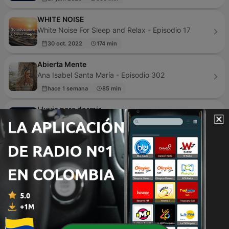
WHITE NOISE
White Noise For Sleep and Relax - Episodio 17
30 oct. 2022
174 min
Abierta Mente
Ana Isabel Santa María - Episodio 302
hace 1 semana
85 min
Lluvia para dormir
Unknown - Episodio 730
25 ene. 2026
180 min
Música Zen para relajarse y meditar || Conecta
con uno mismo
Frvn Méndez - Episodio 4
25 ago. 2023
94 min
Sonido de Lluvia, Lluvia Relajante, Lluvia Suave,
Lluvia Nocturna, Descanso Con Lluvia
Cristina S - Episodio 756