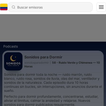
Podcasts
Sonidos para Dormir
sonidosparadormir
|
58 - Ruido Verde y Chimenea — 10
Horas
Sonidos para dormir toda la noche — ruido marrón, ruido
blanco, ruido rosa, sonidos de lluvia, olas del mar, ventilador y
sonidos de la naturaleza. Cada episodio dura 10 horas
continuas sin bucles, sin interrupciones, sin anuncios durante el
sueño.
Perfecto para dormir profundamente, concentrarse, estudiar,
aliviar el tinnitus, calmar la ansiedad y relajarse. Nuevos
sonidos para dormir publicados regularmente.