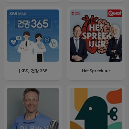
Sound For Sleep | ASMR
[KBS] 건강 365
Het Spreekuur