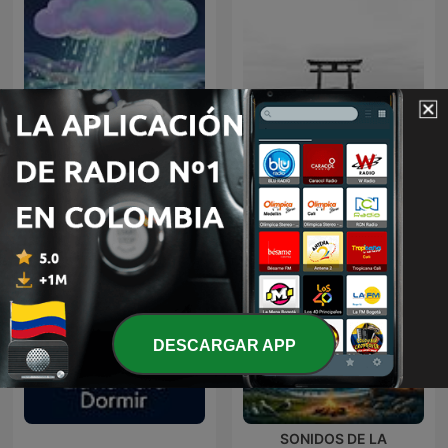
Sonido de Lluvia, Lluvia
Música Zen para relajarse
Relajante, Lluvia Suave,
y meditar || Conecta con
Lluvia Nocturna,
uno mismo
Descanso Con Lluvia
DESCARGAR APP
SONIDOS DE LA