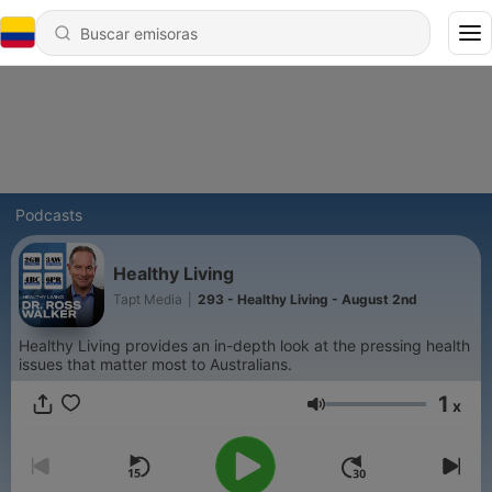
Podcasts
Healthy Living
Tapt Media
|
293 - Healthy Living - August 2nd
Healthy Living provides an in-depth look at the pressing health
issues that matter most to Australians.
1
x
Volumen