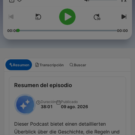
x
3.0 (https://creativecommons.org/licenses/by-sa/3.0/)
Volumen
00:00
00:00
Resumen
Transcripción
Buscar
Resumen del episodio
Duración
Publicado
38:01
09 ago. 2026
Dieser Podcast bietet einen detaillierten
Überblick über die Geschichte, die Regeln und