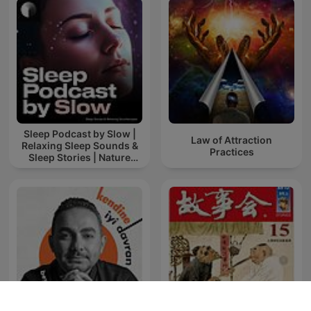
Sleep Podcast by Slow |
Law of Attraction
Relaxing Sleep Sounds &
Practices
Sleep Stories | Nature
Sound For Sleep | ASMR