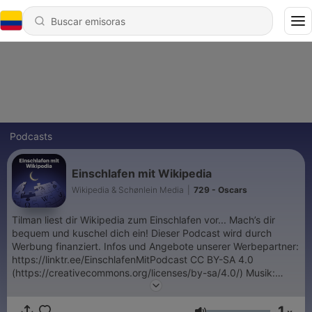
Podcasts
Einschlafen mit Wikipedia
Wikipedia & Schønlein Media
|
729 - Oscars
Tilman liest dir Wikipedia zum Einschlafen vor... Mach’s dir
bequem und kuschel dich ein! Dieser Podcast wird durch
Werbung finanziert. Infos und Angebote unserer Werbepartner:
https://linktr.ee/EinschlafenMitPodcast CC BY-SA 4.0
(https://creativecommons.org/licenses/by-sa/4.0/) Musik:
LAKEY INSPIRED - Better Days
https://soundcloud.com/lakeyinspired/better-days CC BY-SA
1