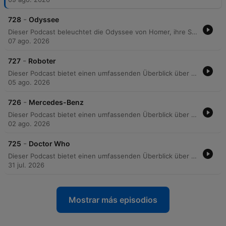
-
728
Odyssee
Dieser Podcast beleuchtet die Odyssee von Homer, ihre Struktur in 24 Gesängen sowie die abenteuerlichen Irrfahrten des Odysseus. Er erläutert die komplexen Lügengeschichten des Helden und ordnet das Epos als Teil des griechischen Bildungskanons ein. Zudem werden die Entstehung, Textüberlieferung und wissenschaftliche Debatten zur Odyssee behandelt. Die Episode beleuchtet den Übergang von mündlicher Tradition zur schriftlichen Fixierung, Fragen zur Autorschaft Homers sowie Versuche zur geografischen Lokalisierung der mythischen Reise.
07 ago. 2026
-
727
Roboter
Dieser Podcast bietet einen umfassenden Überblick über die Geschichte, Definition und die vielfältigen Arten von Robotern. Die Reise reicht von antiken Mythen und frühen mechanischen Automaten bis hin zu modernen industriellen, modularen und kollaborativen Systemen. Zudem werden die technologischen Entwicklungen in Bereichen wie Logistik, Medizin und Forschung beleuchtet. Der Podcast thematisiert auch die gesellschaftlichen, ethischen und kulturellen Auswirkungen der Automatisierung sowie die historische Bedeutung der Robotik in der Literatur.
05 ago. 2026
-
726
Mercedes-Benz
Dieser Podcast bietet einen umfassenden Überblick über die Geschichte, Produktion und globale Präsenz von Mercedes-Benz. Er beleuchtet die historischen Wurzeln der Marke, die industrielle Entwicklung sowie die strategische Ausrichtung auf Elektromobilität und Motorsport. Zudem werden die Motorsportgeschichte, einschließlich der Erfolge in der Formel 1 und Formel E, die Entwicklung autonomer Fahrzeuge sowie die Rolle der Hochleistungsabteilung AMG und die Sponsoring-Aktivitäten des Unternehmens erläutert.
02 ago. 2026
-
725
Doctor Who
Dieser Podcast bietet einen umfassenden Überblick über die britische Science-Fiction-Serie Doctor Who. Er beleuchtet die Geschichte der Serie, zentrale Konzepte wie die TARDIS und die Regeneration sowie die Entwicklung der Charaktere und Begleiter. Zudem werden ikonische Feinde wie die Daleks und Cybermen, die musikalische Gestaltung sowie die globale Verbreitung und die Bedeutung der Serie in verschiedenen Medienformaten und der Popkultur detailliert behandelt.
31 jul. 2026
Mostrar más episodios