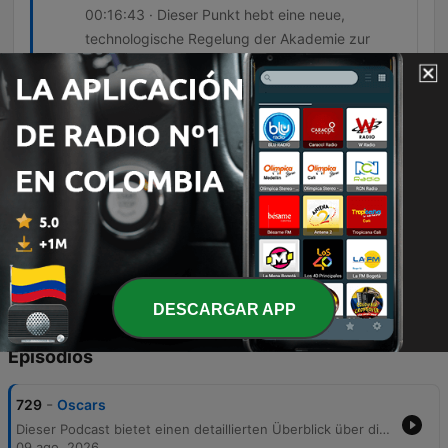
00:16:43 · Dieser Punkt hebt eine neue,
technologische Regelung der Akademie zur
Wahrung der künstlerischen Integrität hervor.
Nachdem der Komiker Chris Rock einen
Scherz über das Erscheinungsbild von
Jada Pinkett Smith gemacht hatte, betrat
deren Ehemann Will Smith die Bühne und
versetzte Rock eine Ohrfeige.
00:30:22 · Dieser Moment beschreibt einen der
bekanntesten Zwischenfälle in der jüngeren
Geschichte der Verleihung.
DESCARGAR APP
Episodios
-
729
Oscars
Dieser Podcast bietet einen detaillierten Überblick über die Geschichte, die Regeln und die technische Herstellung der Academy Awards. Er beleuchtet die Entwicklung von einer privaten Feier zu einem globalen Medienereignis, einschließlich der technischen Details zur Statuetten-Herstellung sowie der strengen Qualifikationsregeln. Zudem werden die Entwicklung der Filmkategorien, der Einfluss von Streamingdiensten und verschiedene Kontroversen rund um die Verleihung behandelt. Themen wie Marketingstrategien der Studios, Diversität und bedeutende Vorfälle bei der Zeremonie werden eingehend analysiert.
09 ago. 2026