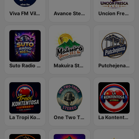
Viva FM Villaueva
Avance Stereo 99.2 FM
Uncion Fresca Radio
Suto Radio 102.1 FM
Makuira Stereo 88.2 FM
Putchejena (Wakuaipamana)
La Tropi Kontentosa
One Two Three Stereo
La Kontentosa Stèreo