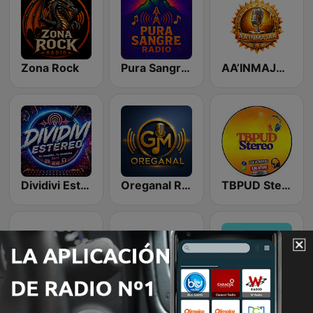
Zona Rock
Pura Sangre Radio
AA’INMAJAA
Dividivi Estereo 90.3 fm
Oreganal Radio
TBPUD Stereo
La Mampana Stereo
Radio Impacto Popular
Vida Stereo Online