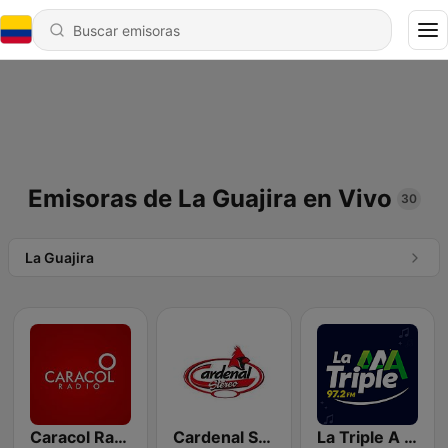
Emisoras de La Guajira en Vivo
30
La Guajira
Caracol Radio
Cardenal Stereo
La Triple A 97.2 FM