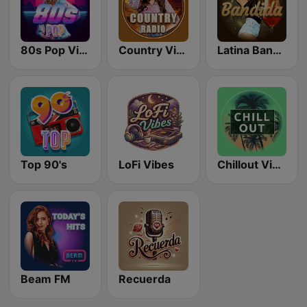
80s Pop Vibes
Country Vibes
Latina Bandida!
Top 90's
LoFi Vibes
Chillout Vibes
Beam FM
Recuerda