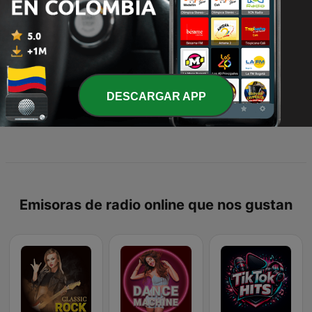
DESCARGAR APP
El Palacio Tropical
Antorchas Ardientes
Radio Miguel Stereo
Emisoras de radio online que nos gustan