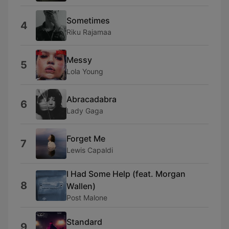
Sometimes
4
Riku Rajamaa
Messy
5
Lola Young
Abracadabra
6
Lady Gaga
Forget Me
7
Lewis Capaldi
I Had Some Help (feat. Morgan
8
Wallen)
Post Malone
Standard
9