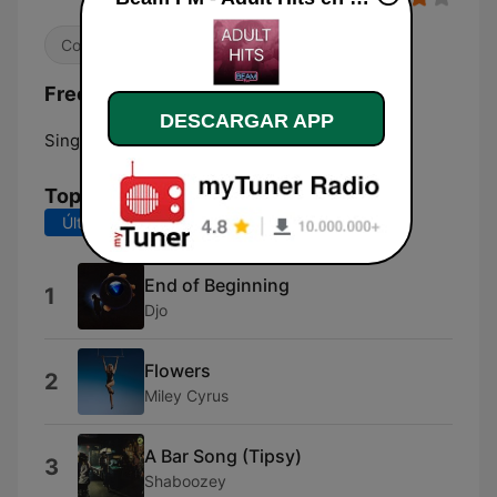
Contemporánea para adultos
Frecuencias Beam FM - Adult Hits:
DESCARGAR APP
Singapore:
Online
Top Canciones
Últimos 7 días
Últimos 30 días
End of Beginning
1
Djo
Flowers
2
Miley Cyrus
A Bar Song (Tipsy)
3
Shaboozey