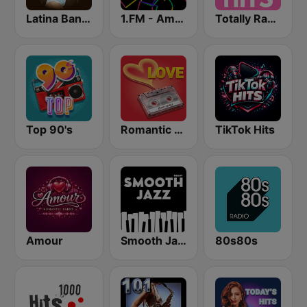
Latina Bandida!
1.FM - Amsterdam Trance
Totally Radio Hits
Top 90's
Romantic Vibes
TikTok Hits
Amour
Smooth Jazz - Groov
80s80s