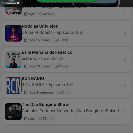
Sonoro, Aristegui - Episodio 1370
ayer
32 min
Noticias Univision
Uforia Podcasts - Episodio 606
hace 15 horas
18 min
Es la Mañana de Federico
esRadio - Episodio 78
hace 10 horas
14 min
RCN RADIO
RCN RADIO - Episodio 107
hace 2 semanas
2 min
The Dan Bongino Show
Cumulus Podcast Network | Dan Bongino - Episodio 2718
ayer
73 min