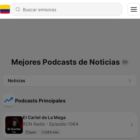
Mejores Podcasts de Noticias
50
Noticias
Podcasts Principales
El Cartel de La Mega
RCN Radio - Episodio 1064
ayer
283 min