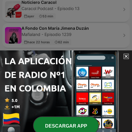
Noticiero Caracol
Caracol Podcast - Episodio 13
ayer
53 min
A Fondo Con María Jimena Duzán
Mafialand - Episodio 1239
hace 22 horas
62 min
El Podcast con Luis Carlos Vélez
Luis Carlos Velez - Episodio 414
ayer
43 min
Hora 20
Caracol Pódcast - Episodio 1003
hace 20 horas
47 min
La FM Noticias Colombia
RCN Radio - Episodio 1100
hace 10 horas
6 min
DESCARGAR APP
Aristegui Noticias Podcast