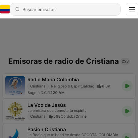
Emisoras de radio de Cristiana
253
Radio Maria Colombia
Cristiana
Religioso & Espiritualidad
8.3K
Bogotá D.C.
1220 AM
La Voz de Jesús
La emisora que conecta tú espíritu
Cristiana
568
Córdoba
Online
Pasion Cristiana
La Radio que te bendice desde BOGOTA-COLOMBIA