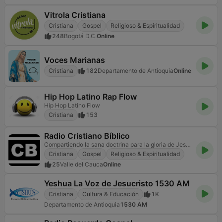
Vitrola Cristiana
Cristiana
Gospel
Religioso & Espiritualidad
248
Bogotá D.C.
Online
Voces Marianas
Cristiana
182
Departamento de Antioquia
Online
Hip Hop Latino Rap Flow
Hip Hop Latino Flow
Cristiana
153
Radio Cristiano Bíblico
Compartiendo la sana doctrina para la gloria de Jesucristo.
Cristiana
Gospel
Religioso & Espiritualidad
25
Valle del Cauca
Online
Yeshua La Voz de Jesucristo 1530 AM
Cristiana
Cultura & Educación
1K
Departamento de Antioquia
1530 AM