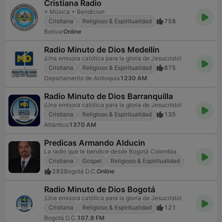
Cristiana Radio
+ Música + Bendicion
Cristiana
Religioso & Espiritualidad
758
Bolívar
Online
Radio Minuto de Dios Medellín
¡Una emisora católica para la gloria de Jesucristo!
Cristiana
Religioso & Espiritualidad
875
Departamento de Antioquia
1230 AM
Radio Minuto de Dios Barranquilla
¡Una emisora católica para la gloria de Jesucristo!
Cristiana
Religioso & Espiritualidad
135
Atlántico
1370 AM
Predicas Armando Alducin
La radio que te bendice desde Bogotá Colombia.
Cristiana
Gospel
Religioso & Espiritualidad
292
Bogotá D.C.
Online
Radio Minuto de Dios Bogotá
¡Una emisora católica para la gloria de Jesucristo!
Cristiana
Religioso & Espiritualidad
121
Bogotá D.C.
107.9 FM