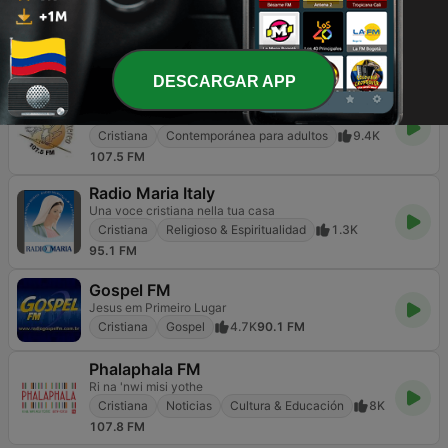
KLOV K-Love
Positive, Encouraging, K-LOVE.
Cristiana
124
89.3 FM
DESCARGAR APP
Bosveld Stereo
Die stasie met 'n hart van goud
Cristiana
Contemporánea para adultos
9.4K
107.5 FM
Radio Maria Italy
Una voce cristiana nella tua casa
Cristiana
Religioso & Espiritualidad
1.3K
95.1 FM
Gospel FM
Jesus em Primeiro Lugar
Cristiana
Gospel
4.7K
90.1 FM
Phalaphala FM
Ri na 'nwi misi yothe
Cristiana
Noticias
Cultura & Educación
8K
107.8 FM