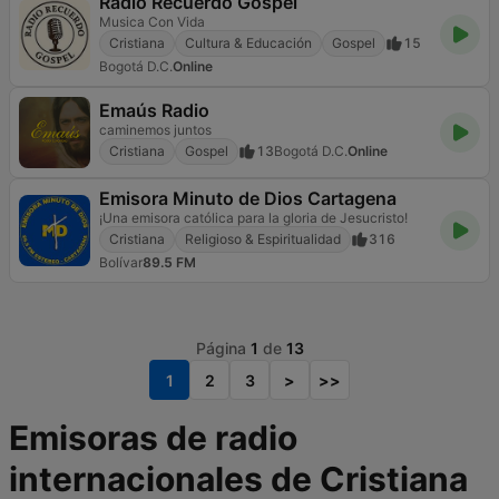
Radio Recuerdo Gospel
Musica Con Vida
Cristiana
Cultura & Educación
Gospel
15
Bogotá D.C.
Online
Emaús Radio
caminemos juntos
Cristiana
Gospel
13
Bogotá D.C.
Online
Emisora Minuto de Dios Cartagena
¡Una emisora católica para la gloria de Jesucristo!
Cristiana
Religioso & Espiritualidad
316
Bolívar
89.5 FM
Página
1
de
13
1
2
3
>
>>
Emisoras de radio
internacionales de Cristiana