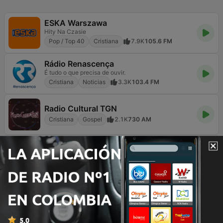
ESKA Warszawa
Hity Na Czasie
Pop / Top 40
Cristiana
7.9K
105.6 FM
Rádio Renascença
É tudo o que precisa de ouvir.
Cristiana
Noticias
3.3K
103.4 FM
Radio Cultural TGN
Cristiana
Gospel
2.1K
730 AM
Radio Maryja
Katolicki Głos w Twoim domu
Cristiana
Religioso & Espiritualidad
3K
98.0 FM
ESKA Impreska
Hity Na Czasie
Pop / Top 40
Cristiana
620
Online