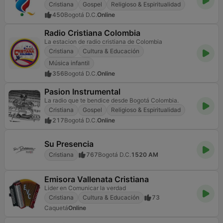
Cristiana
Gospel
Religioso & Espiritualidad
450
Bogotá D.C.
Online
Radio Cristiana Colombia
La estacion de radio cristiana de Colombia
Cristiana
Cultura & Educación
Música infantil
356
Bogotá D.C.
Online
Pasion Instrumental
La radio que te bendice desde Bogotá Colombia.
Cristiana
Gospel
Religioso & Espiritualidad
217
Bogotá D.C.
Online
Su Presencia
Cristiana
767
Bogotá D.C.
1520 AM
Emisora Vallenata Cristiana
Lider en Comunicar la verdad
Cristiana
Cultura & Educación
73
Caquetá
Online