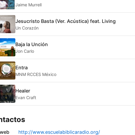
Jaime Murrell
Jesucristo Basta (Ver. Acústica) feat. Living
Un Corazón
Baja la Unción
Jon Carlo
Entra
MNM RCCES México
Healer
Evan Craft
ntactos
 web
http://www.escuelabiblicaradio.org/