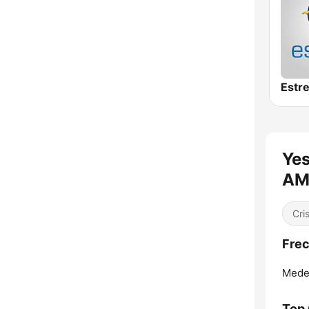
Estre
Yes
AM
Cri
Frec
Medel
Top