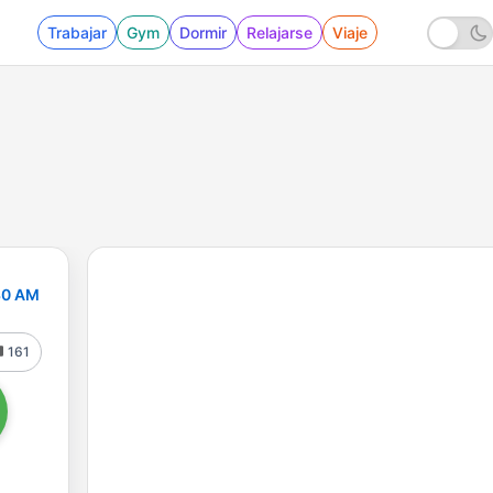
Trabajar
Gym
Dormir
Relajarse
Viaje
30 AM
161