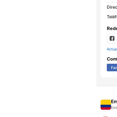
Direc
Telé
Rede
Actua
Comp
Fa
Em
Emi