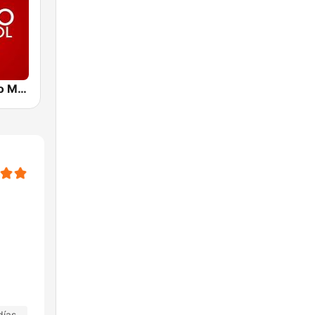
Caracol Radio Medellín
días