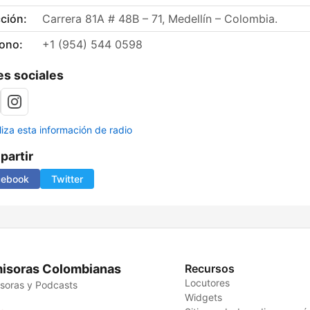
ción:
Carrera 81A # 48B – 71, Medellín – Colombia.
fono:
+1 (954) 544 0598
s sociales
liza esta información de radio
artir
cebook
Twitter
isoras Colombianas
Recursos
Locutores
soras y Podcasts
Widgets