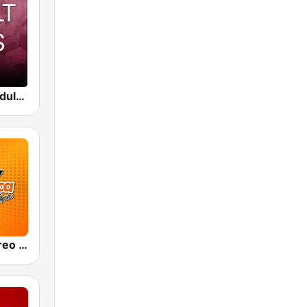
Beam FM - Adult Hits
Olímpica Stereo - Medellín 104.9 FM