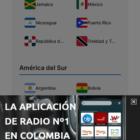
Jamaica
México
Nicaragua
Puerto Rico
República de Santo Domingo
Trinidad y Tobago
América del Sur
Argentina
Bolivia
Brasil
Chile
Colombia
Ecuador