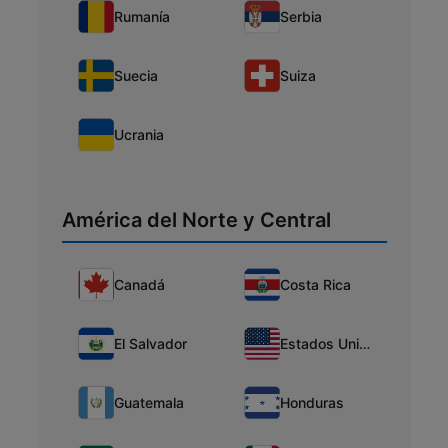
Rumanía
Serbia
Suecia
Suiza
Ucrania
América del Norte y Central
Canadá
Costa Rica
El Salvador
Estados Unidos
Guatemala
Honduras