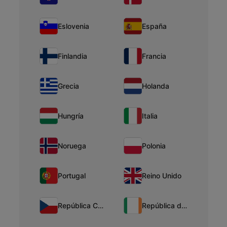
Eslovenia
España
Finlandia
Francia
Grecia
Holanda
Hungría
Italia
Noruega
Polonia
Portugal
Reino Unido
República Checa
República de Irlanda