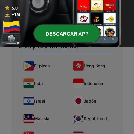
Perú
Uruguay
Venezuela
DESCARGAR APP
Asia y Oriente Medio
Filipinas
Hong Kong
India
Indonesia
Israel
Japón
Malasia
República de Corea