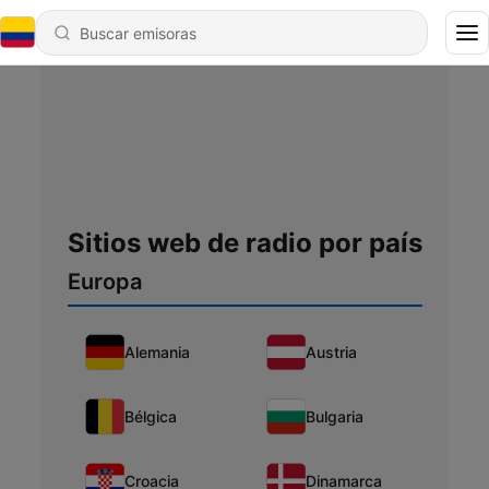
Sitios web de radio por país
Europa
Alemania
Austria
Bélgica
Bulgaria
Croacia
Dinamarca