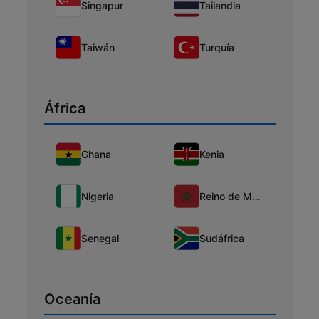
Singapur
Tailandia
Taiwán
Turquía
África
Ghana
Kenia
Nigeria
Reino de Marruecos
Senegal
Sudáfrica
Oceanía