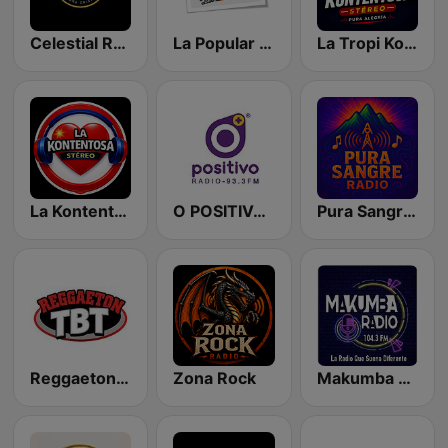
Celestial Radio Villagarzón Putumayo
La Popular 106.7 FM
La Tropi Kontentosa
La Kontentosa Stèreo
O POSITIVO RADIO
Pura Sangre Radio
Reggaeton TBT
Zona Rock
Makumba Radio 104.3 FM