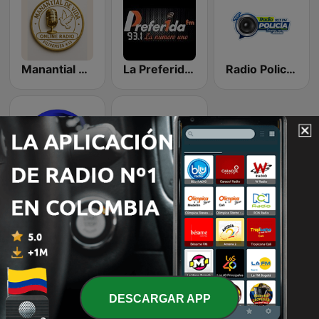
Manantial De Vida Online
La Preferida 93.1
Radio Policía 92.3 FM
Bakana FM
Radio Waira 104.7 FM
Emisoras de radio online que nos gustan
DESCARGAR APP