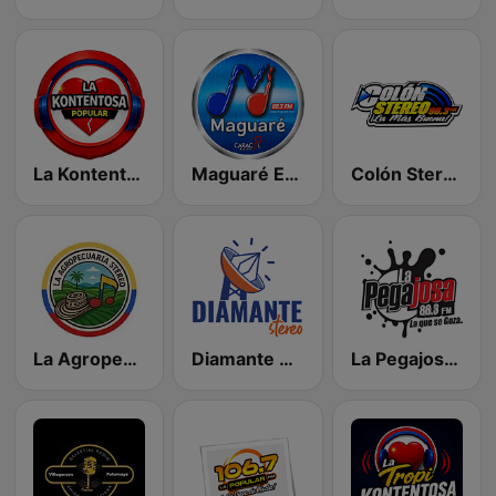
La Kontentosa Popular
Maguaré Estéreo 89.3 FM
Colón Stereo 96.3 FM
La Agropecuaria Stèreo
Diamante Stereo
La Pegajosa 88.3 FM