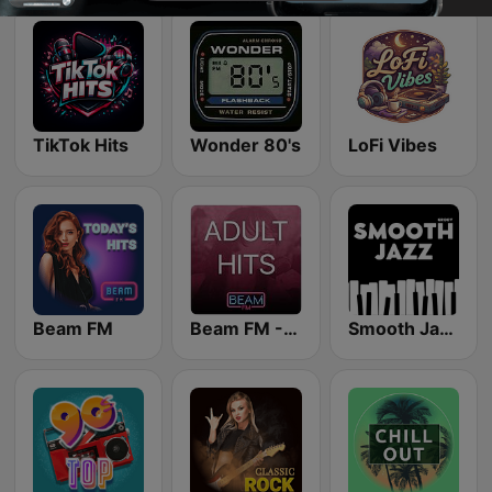
TikTok Hits
Wonder 80's
LoFi Vibes
Beam FM
Beam FM - Adult Hits
Smooth Jazz - Groov