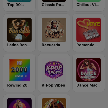
Top 90's
Classic Rock Station
Chillout Vibes
Latina Bandida!
Recuerda
Romantic Vibes
Rewind 2000's
K-Pop Vibes
Dance Machine