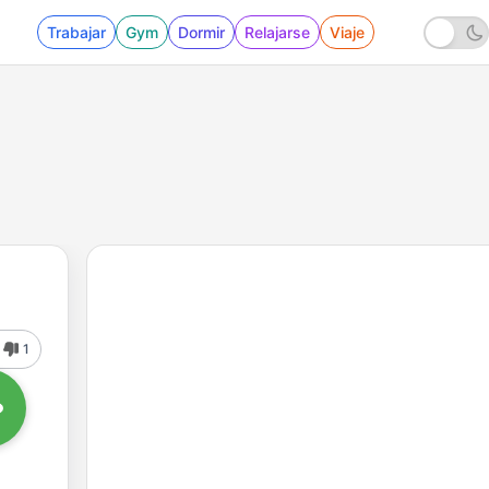
Trabajar
Gym
Dormir
Relajarse
Viaje
1