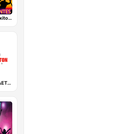
Reggaeton Exitos de Antes Radio
SOLO REGGAETON