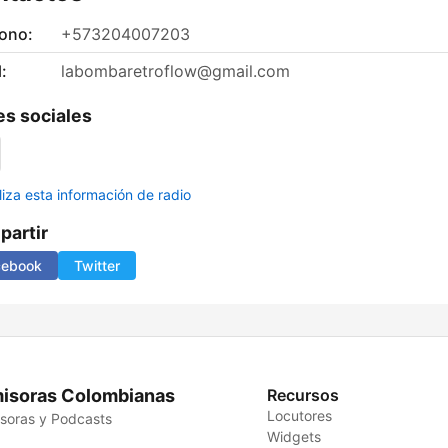
fono:
+573204007203
:
labombaretroflow@gmail.com
s sociales
liza esta información de radio
artir
cebook
Twitter
isoras Colombianas
Recursos
Locutores
soras y Podcasts
Widgets