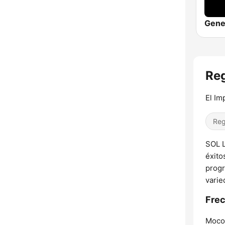
Reg
El Im
Reg
SOL L
éxito
progr
varie
Frec
Moco