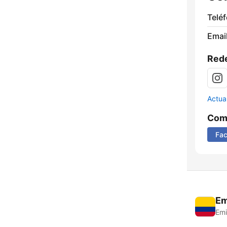
Telé
Email
Rede
Actua
Comp
Fa
Em
Emi