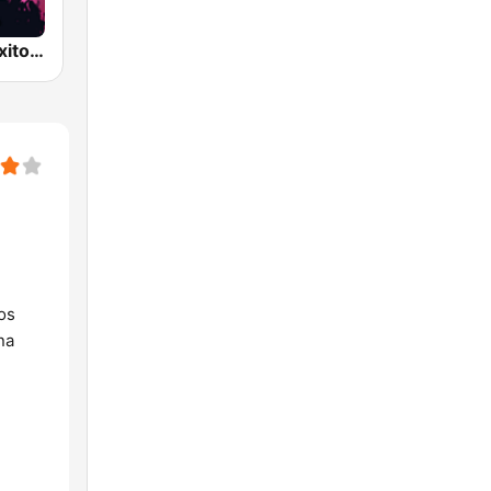
Reggaeton Exitos de Hoy
os
na