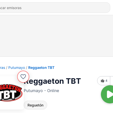
ras
Putumayo
Reggaeton TBT
Reggaeton TBT
4
Putumayo - Online
Reguetón