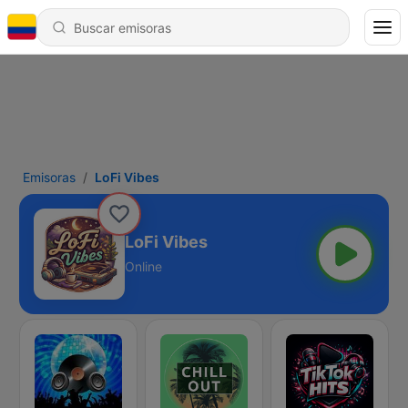
Emisoras
LoFi Vibes
LoFi Vibes
Online