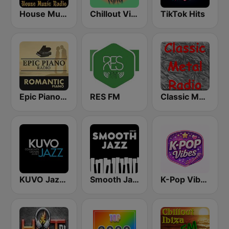
House Music Radio
Chillout Vibes
TikTok Hits
Epic Piano - ROMANTIC PIANO
RES FM
Classic Metal Radio
KUVO Jazz 89.3 FM
Smooth Jazz - Groov
K-Pop Vibes