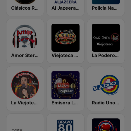
Clásicos Reggaeton 24/7
Al Jazeera Arabic (قناة الجزيرة)
Policía Nacional Pasto
Amor Stereo
Viejoteca Rumba y Recuerdo.
La Poderosa Radio Viejoteca
La Viejoteca De Mao
Emisora La Mas Popular
Radio Uno Pasto