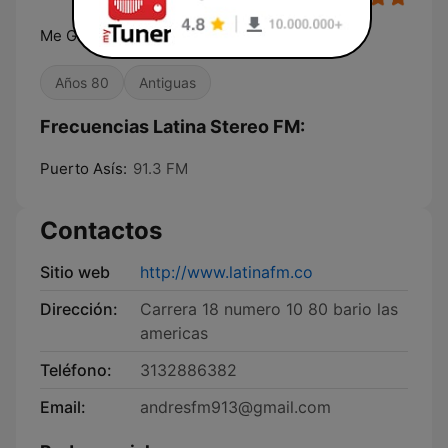
Me Gusta Mas
Años 80
Antiguas
Frecuencias Latina Stereo FM:
Puerto Asís:
91.3 FM
Contactos
Sitio web
http://www.latinafm.co
Dirección:
Carrera 18 numero 10 80 bario las
americas
Teléfono:
3132886382
Email:
andresfm913@gmail.com