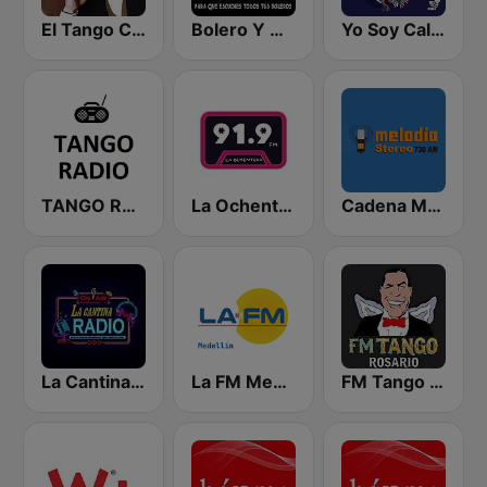
El Tango Criollo
Bolero Y Mas
Yo Soy Cali Salsa
TANGO RADIO
La Ochentera
Cadena Melodia 730 AM
La Cantina Radio
La FM Medellín
FM Tango Rosario