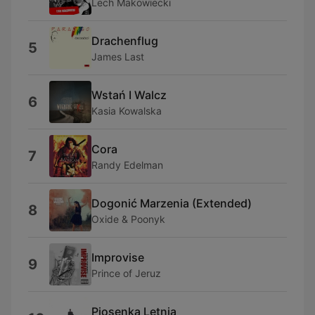
Lech Makowiecki
Drachenflug
5
James Last
Wstań I Walcz
6
Kasia Kowalska
Cora
7
Randy Edelman
Dogonić Marzenia (Extended)
8
Oxide & Poonyk
Improvise
9
Prince of Jeruz
Piosenka Letnia