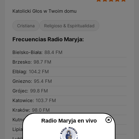
Katolicki Głos w Twoim domu
Cristiana
Religioso & Espiritualidad
Frecuencias Radio Maryja:
Bielsko-Biała:
88.4 FM
Brzesko:
98.7 FM
Elblag:
104.2 FM
Gniezno:
95.4 FM
Grójec:
99.8 FM
Katowice:
103.7 FM
Kraków:
98.0 FM
Kutno:
88.3 FM
Radio Maryja en vivo
Lipiany:
99.5 FM
Lublin:
97.0 FM