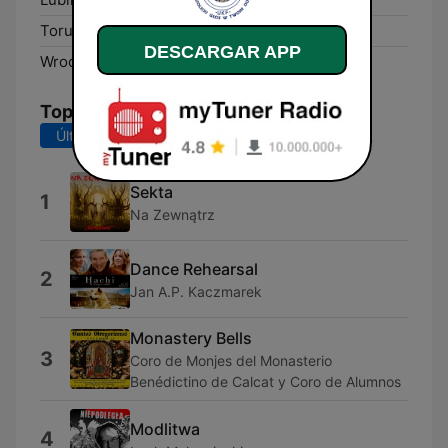
Toruń:
99.8 FM
DESCARGAR APP
Wrocław:
88.9 FM
Top Canciones
Últimos 7 días
Últimos 30 días
Sekta
1
Na Zewnątrz
Dance Rehearsal
2
Jan A.P. Kaczmarek
Monastery Bells
3
Coro de Monjes del Monasterio
Benédictino de Calcat y Coro de Alumnos
Modlitwa
4