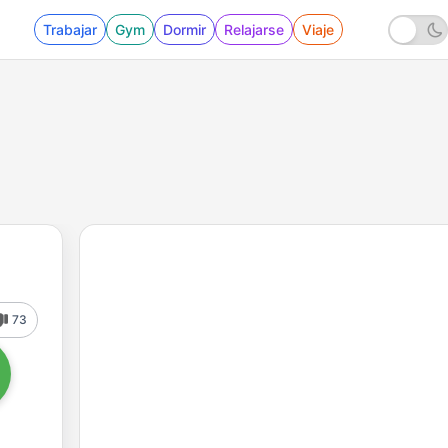
Trabajar
Gym
Dormir
Relajarse
Viaje
73