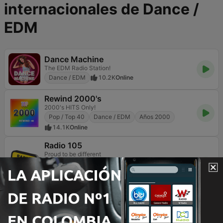
internacionales de Dance /
EDM
Dance Machine
The EDM Radio Station!
Dance / EDM
10.2K
Online
Rewind 2000's
2000's HITS Only!
Pop / Top 40
Dance / EDM
Años 2000
14.1K
Online
Radio 105
Proud to be different
Pop / Top 40
Contemporánea para adultos
Dance / EDM
18.5K
107.4 FM
Radio m2o
Deejay Station