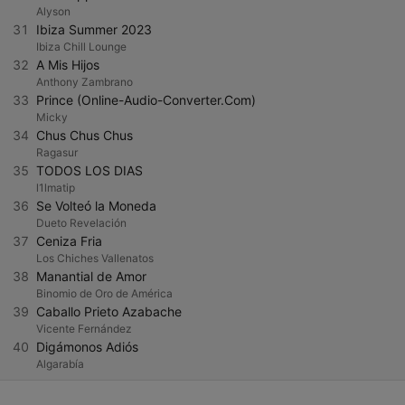
Alyson
31
Ibiza Summer 2023
Ibiza Chill Lounge
32
A Mis Hijos
Anthony Zambrano
33
Prince (Online-Audio-Converter.Com)
Micky
34
Chus Chus Chus
Ragasur
35
TODOS LOS DIAS
l1lmatip
36
Se Volteó la Moneda
Dueto Revelación
37
Ceniza Fria
Los Chiches Vallenatos
38
Manantial de Amor
Binomio de Oro de América
39
Caballo Prieto Azabache
Vicente Fernández
40
Digámonos Adiós
Algarabía