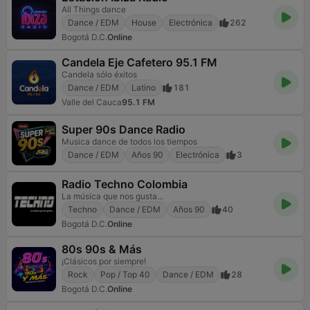
All Things dance
Dance / EDM
House
Electrónica
262
Bogotá D.C.
Online
Candela Eje Cafetero 95.1 FM
Candela sólo éxitos
Dance / EDM
Latino
181
Valle del Cauca
95.1 FM
Super 90s Dance Radio
Musica dance de todos los tiempos
Dance / EDM
Años 90
Electrónica
3
Radio Techno Colombia
La música que nos gusta...
Techno
Dance / EDM
Años 90
40
Bogotá D.C.
Online
80s 90s & Más
¡Clásicos por siempre!
Rock
Pop / Top 40
Dance / EDM
28
Bogotá D.C.
Online