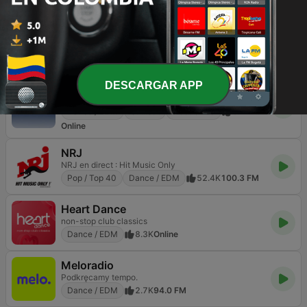
Pop / Top 40
Dance / EDM
17.9K
90.5 FM
Mix FM São Paulo
O melhor Mix de São Paulo
Pop / Top 40
Dance / EDM
35.8K
106.3 FM
DESCARGAR APP
Chilltrax
The world's chillout channel
Dance / EDM
Chillout
Electrónica
8.7K
Online
NRJ
NRJ en direct : Hit Music Only
Pop / Top 40
Dance / EDM
52.4K
100.3 FM
Heart Dance
non-stop club classics
Dance / EDM
8.3K
Online
Meloradio
Podkręcamy tempo.
Dance / EDM
2.7K
94.0 FM