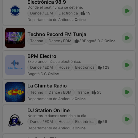
Electrónica 98.9
Donde el beat nunca se detiene.
Dance / EDM
Electrónica
19
Departamento de Antioquia
Online
Techno Record FM Tunja
Techno
Dance / EDM
39
Bogotá D.C.
Online
BPM Electro
Explorando música electrónica.
Dance / EDM
House
Electrónica
129
Bogotá D.C.
Online
La Chimba Radio
Techno
Dance / EDM
Trance
55
Departamento de Antioquia
Online
DJ Station On line
Nosotros le damos sentido a tu dia
Dance / EDM
House
Electrónica
56
Departamento de Antioquia
Online