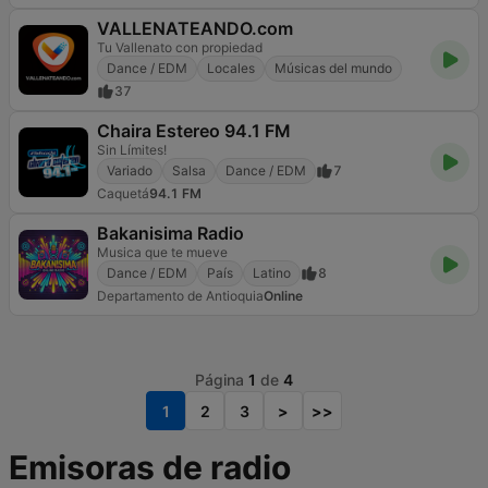
VALLENATEANDO.com
Tu Vallenato con propiedad
Dance / EDM
Locales
Músicas del mundo
37
Chaira Estereo 94.1 FM
Sin Límites!
Variado
Salsa
Dance / EDM
7
Caquetá
94.1 FM
Bakanisima Radio
Musica que te mueve
Dance / EDM
País
Latino
8
Departamento de Antioquia
Online
Página
1
de
4
1
2
3
>
>>
Emisoras de radio