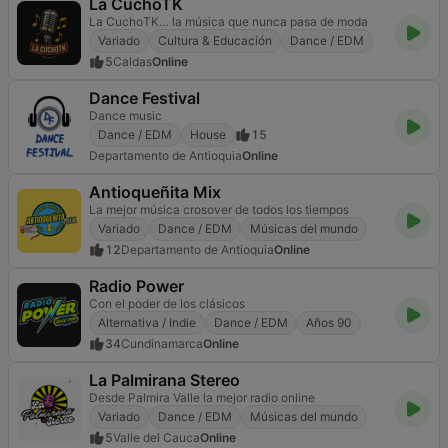
La CuchoTK
La CuchoTK… la música que nunca pasa de moda
Variado
Cultura & Educación
Dance / EDM
5
Caldas
Online
Dance Festival
Dance music
Dance / EDM
House
15
Departamento de Antioquia
Online
Antioqueñita Mix
La mejor música crosover de todos los tiempos
Variado
Dance / EDM
Músicas del mundo
12
Departamento de Antioquia
Online
Radio Power
Con el poder de los clásicos
Alternativa / Indie
Dance / EDM
Años 90
34
Cundinamarca
Online
La Palmirana Stereo
Desde Palmira Valle la mejor radio online
Variado
Dance / EDM
Músicas del mundo
5
Valle del Cauca
Online