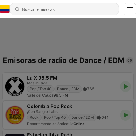
Emisoras de radio de Dance / EDM
66
La X 96.5 FM
Más musica
Pop / Top 40
Dance / EDM
765
Valle del Cauca
96.5 FM
Colombia Pop Rock
¡Con Sangre Latina!
Rock
Pop / Top 40
Dance / EDM
644
Departamento de Antioquia
Online
Estacion Ibiza Radio