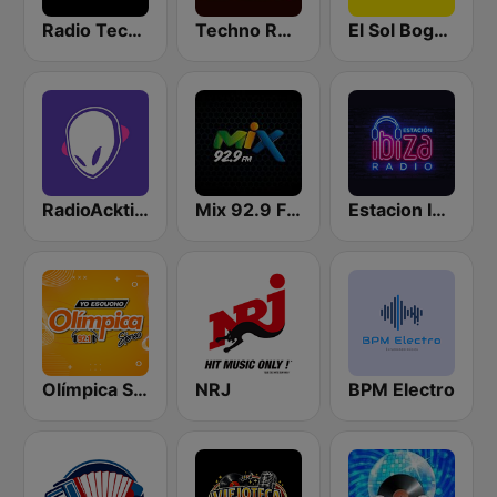
Radio Techno Colombia
Techno Record FM Tunja
El Sol Bogotá
RadioAcktiva Bogotá
Mix 92.9 FM Bogotá
Estacion Ibiza Radio
Olímpica Stereo Barranquilla 92.1 FM
NRJ
BPM Electro