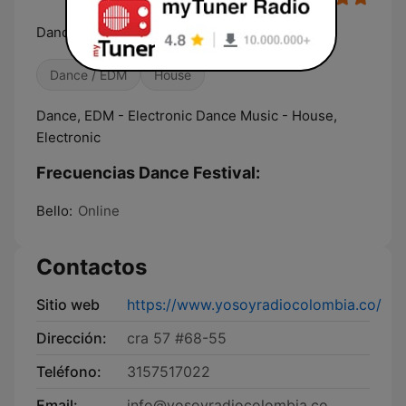
Dance music
Dance / EDM
House
Dance, EDM - Electronic Dance Music - House,
Electronic
Frecuencias Dance Festival:
Bello:
Online
Contactos
Sitio web
https://www.yosoyradiocolombia.co/
Dirección:
cra 57 #68-55
Teléfono:
3157517022
Email:
info@yosoyradiocolombia.co