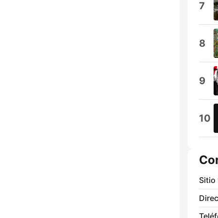
7
8
9
10
Co
Sitio
Direc
Telé