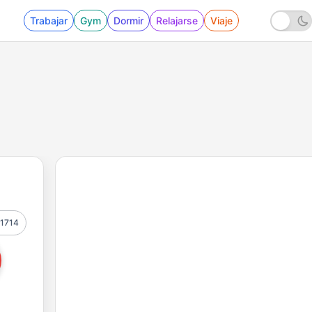
Trabajar
Gym
Dormir
Relajarse
Viaje
1714