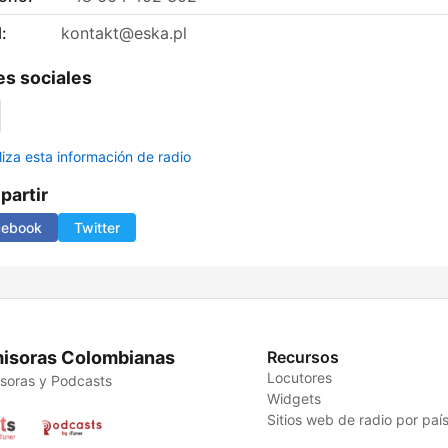
:
kontakt@eska.pl
s sociales
liza esta información de radio
artir
cebook
Twitter
isoras Colombianas
Recursos
Locutores
soras y Podcasts
Widgets
Sitios web de radio por paí