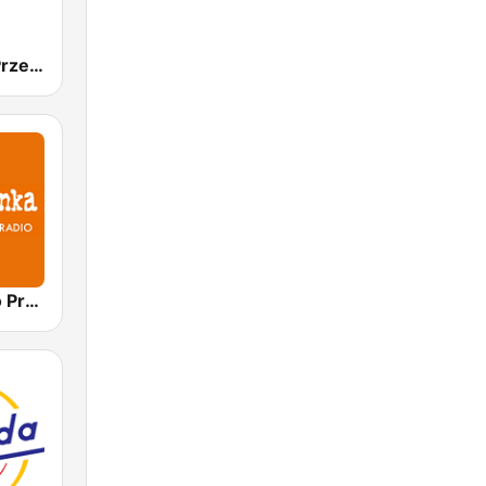
Radio Złote Przeboje
Polskie Radio Program I (PR1) Jedynka