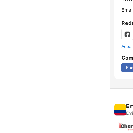
Email
Rede
Actua
Comp
Fa
Em
Emi