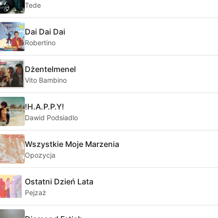
Tede
Dai Dai Dai
Robertino
Dżentelmenel
Vito Bambino
!H.A.P.P.Y!
Dawid Podsiadlo
Wszystkie Moje Marzenia
Opozycja
Ostatni Dzień Lata
Pejzaż