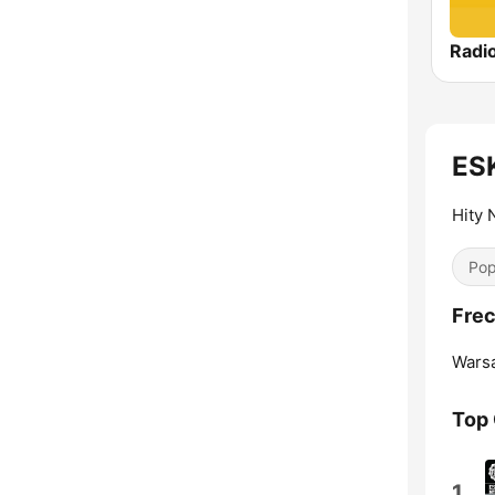
Radio
ES
Hity 
Pop
Fre
Wars
Top
1