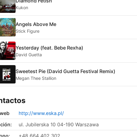
Diamond Fetish
Kukon
Angels Above Me
Stick Figure
Yesterday (feat. Bebe Rexha)
David Guetta
Sweetest Pie (David Guetta Festival Remix)
Megan Thee Stallion
ntactos
 web
http://www.eska.pl/
ción:
ul. Jubilerska 10 04-190 Warszawa
fono:
+48 664 402 302