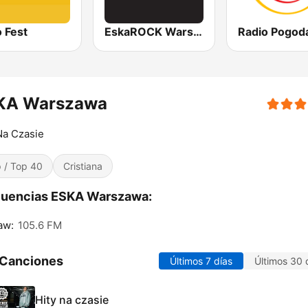
 Fest
EskaROCK Warszawa
Radio Pogod
KA Warszawa
Na Czasie
 / Top 40
Cristiana
cuencias ESKA Warszawa:
aw:
105.6 FM
 Canciones
Últimos 7 días
Últimos 30 
Hity na czasie