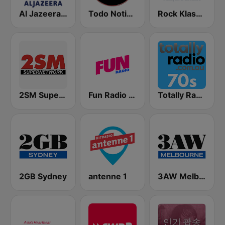
Al Jazeera Arabic (قناة الجزيرة)
Todo Noticias Latinas
Rock Klassiker
2SM Super Radio
Fun Radio FRANCE
Totally Radio 70s
2GB Sydney
antenne 1
3AW Melbourne