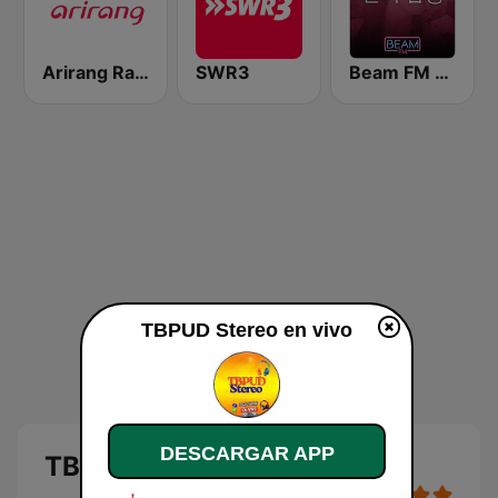
Arirang Radio
SWR3
Beam FM - 취향저격 감각 팝송
TBPUD Stereo en vivo
DESCARGAR APP
TBPUD Stereo en vivo