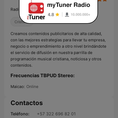
Radio Virtual
Cristiana
Creamos contenidos publicitarios de alta calidad,
con las mejores estrategias para llevar tu empresa,
negocio o emprendimiento a otro nivel brindándote
el servicio de difusión en nuestra parrilla de
programación musical cristiana, noticiosa y otros
contenidos.
Frecuencias TBPUD Stereo:
Maicao:
Online
Contactos
Teléfono:
+57 322 696 82 01