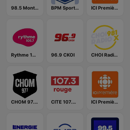
98.5 Montréal
BPM Sports 91.9 FM
ICI Première Montréal
Rythme 105.7 FM
96.9 CKOI
CHOI Radio X 98.1 FM
CHOM 97.7 FM
CITE 107.3 Rouge FM
ICI Première Québec