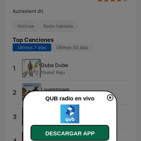
Autrement dit
Noticias
Radio hablada
Top Canciones
Últimos 7 días
Últimos 30 días
Dube Dube
1
Yousuf Raju
Lovestream
2
Leo Gosselin
QUB radio en vivo
Perron Na Perron
3
Die See
DESCARGAR APP
Station Identification