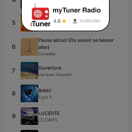
4
LoveKrafty
Sac De Chips
5
FoxÇa
Pause alcool (Ou savoir se laisser
6
aller)
Canailles
Ouverture
7
Jacques Gosselin
Brikh!
8
Type X
LUCIDITE
9
LE_DAM'S