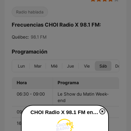
Radio hablada
Frecuencias CHOI Radio X 98.1 FM:
Québec:
98.1 FM
Programación
Lun
Mar
Mié
Jue
Vie
Sáb
Dom
Hora
Programa
06:30 - 09:00
Le Show du Matin Week-
end
09:00 - 16:00
Légendes du Rock
CHOI Radio X 98.1 FM en vivo
16:00 - 18:00
Le Char de Hits