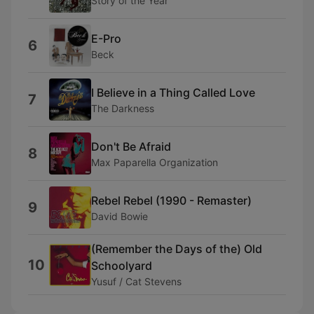
Story of the Year
E-Pro
6
Beck
I Believe in a Thing Called Love
7
The Darkness
Don't Be Afraid
8
Max Paparella Organization
Rebel Rebel (1990 - Remaster)
9
David Bowie
(Remember the Days of the) Old
10
Schoolyard
Yusuf / Cat Stevens