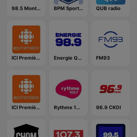
98.5 Montréal
BPM Sports 91.9 FM
QUB radio
ICI Première Montréal
Energie Québec 98.9 FM
FM93
ICI Première Québec
Rythme 105.7 FM
96.9 CKOI