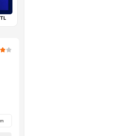
MTL
om