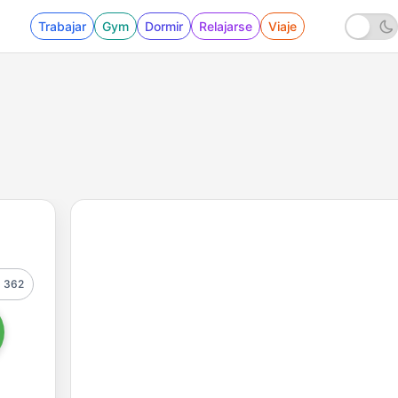
Trabajar
Gym
Dormir
Relajarse
Viaje
362