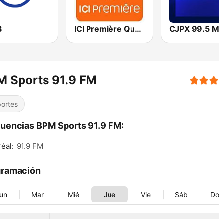
3
ICI Première Québec
CJPX 99.5 
M Sports 91.9 FM
ortes
uencias BPM Sports 91.9 FM:
éal:
91.9 FM
gramación
un
Mar
Mié
Jue
Vie
Sáb
D