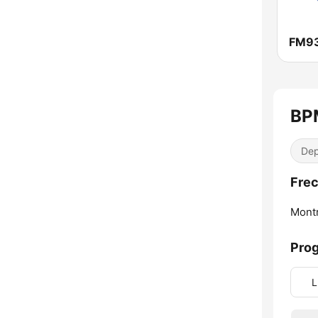
FM9
BP
Dep
Frec
Montr
Pro
L