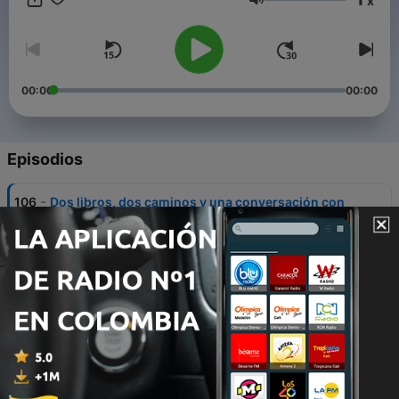
x
Volumen
00:00
00:00
Episodios
-
106
Dos libros, dos caminos y una conversación con
Cristóbal Colón
25 jul. 2025
-
105
El Impacto de "10% Más Egoísta" en la Vida de un
Lector
27 feb. 2025
-
104
Abraza tu Esencia y Enamórate de Ti
21 feb. 2025
-
103
De la Desconexión al Amor Genuino: Cómo