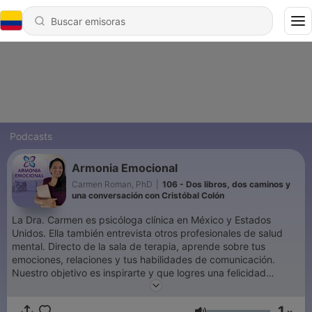
Podcasts
Armonia Emocional
Carmen Roman, PhD
|
106 - Dos libros, dos caminos y
una conversación con Cristóbal Colón
La Dra. Carmen es psicóloga clínica en México y Estados
Unidos. Ella también entrevista otros profesionales de salud
mental. Directo de la sala de terapia, aprende sobre tus
emociones, relaciones y tus habilidades de comunicación.
Nuestro objetivo es inspirarte y que logres una felicidad
estable. ¡Para escucha los mismos temas en inglés inscríbete al
Podcast hermano Emotions in Harmony!
1