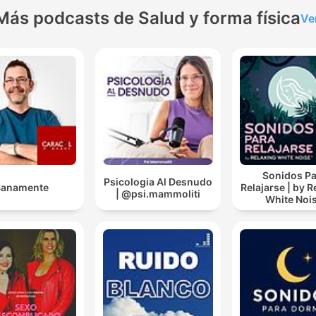
Más podcasts de Salud y forma física
Ve
When you do the knowledge, you will be able to do t
knowledge in the world.
00:17:45 · A concluding thought on the practical implementat
of learning.
Sonidos Pa
Psicologia Al Desnudo
Sanamente
Relajarse | by R
| @psi.mammoliti
White Noi