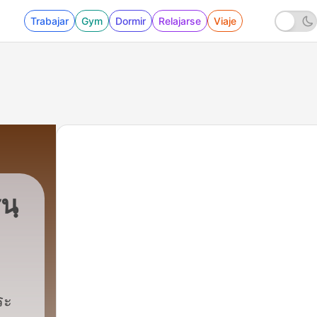
Trabajar
Gym
Dormir
Relajarse
Viaje
นฺ
ธโร
|
148 - ตอน 111 จากพรานป่าสู่มหากษั
ระ