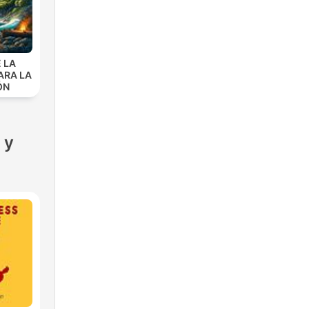
 LA
ARA LA
ÓN
 y