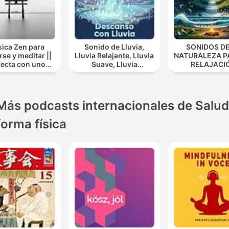
ica Zen para
Sonido de Lluvia,
SONIDOS DE
rse y meditar ||
Lluvia Relajante, Lluvia
NATURALEZA P
ecta con uno
Suave, Lluvia
RELAJACI
mismo
Nocturna, Descanso
Con Lluvia
Más podcasts internacionales de Salud
forma física