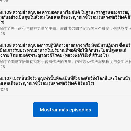
 2026
00:03:11 · The speaker expresses a sense of survival or
persistence during a difficult moment.
น 109 ความสำคัญของ ความอดทน หรือ ขันติ ในฐานะรากฐานของการอยู่
วมกันอย่างเป็นสุขในสังคม โดย สมเด็จพระญาณวชิโรดม (หลวงพ่อวิริยังค์ สิร
โร)
and I don't know about the money. And the money th
came here was not the best.
026
00:08:10 · The speaker discusses uncertainty and dissatisfact
น 108 ความสำคัญของการปฏิบัติทางสายกลาง หรือ มัชฌิมาปฏิปทา ซึ่งเปร
regarding received funds.
มือนการรับประทานอาหารในปริมาณที่พอดีเพื่อให้เกิดประโยชน์สูงสุดแก่
างกาย โดย สมเด็จพระญาณวชิโรดม (หลวงพ่อวิริยังค์ สิรินฺธโร)
It doesn't need to be a profit, it's a profit.
026
00:09:20 · A contradictory statement made while discussing t
น 107 เปรตนั้นมีจริง บุญเท่านั้นที่จะเป็นที่พึ่งของสัตว์ทั้งโลกนี้และโลกหน้า
nature of financial gain.
ย สมเด็จพระญาณวชิโรดม (หลวงพ่อวิริยังค์ สิรินฺธโร)
2026
Because when you have the knowledge, you will see 
knowledge. The knowledge of the knowledge is to d
Mostrar más episodios
the knowledge.
00:17:14 · The speaker emphasizes that true understanding
comes from the application of knowledge.