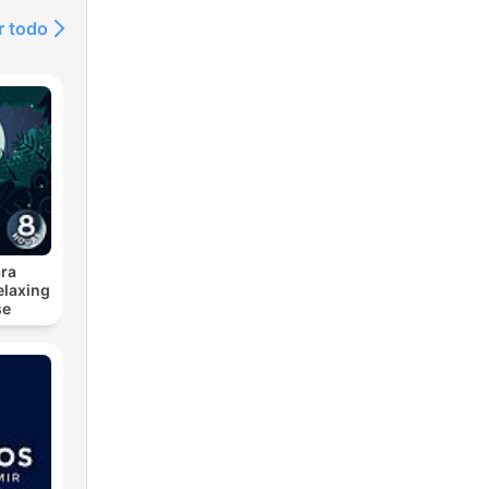
r todo
he
ion
ra
elaxing
se