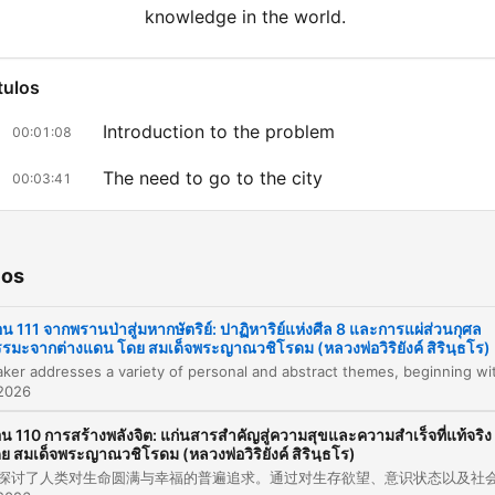
knowledge in the world.
tulos
Introduction to the problem
00:01:08
The need to go to the city
00:03:41
Reflections on church and priests
00:04:56
Financial struggles and money
00:08:10
ios
The importance of knowledge
00:17:14
น 111 จากพรานป่าสู่มหากษัตริย์: ปาฏิหาริย์แห่งศีล 8 และการแผ่ส่วนกุศล
รมะจากต่างแดน โดย สมเด็จพระญาณวชิโรดม (หลวงพ่อวิริยังค์ สิรินฺธโร)
az clic en un capítulo para ir directamente a ese momento
 2026
acados
น 110 การสร้างพลังจิต: แก่นสารสำคัญสู่ความสุขและความสำเร็จที่แท้จริง
Because I'm not going to die because I'm not going t
ย สมเด็จพระญาณวชิโรดม (หลวงพ่อวิริยังค์ สิรินฺธโร)
die.