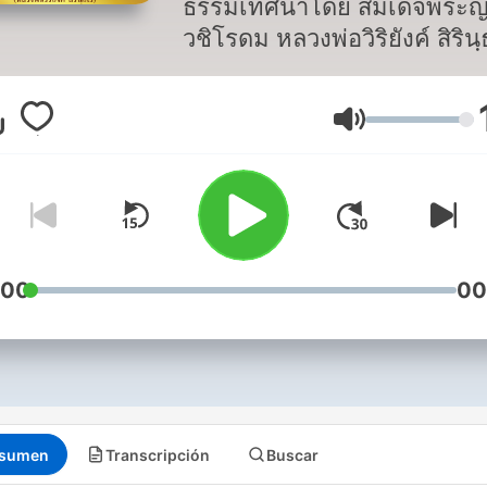
ธรรมเทศนาโดย สมเด็จพระ
วชิโรดม หลวงพ่อวิริยังค์ สิริน
เจ้าอาวาสวัดธรรมมงคล ประ
ผู้ก่อตั้งสถาบันพลังจิตตานุภาพ
Volumen
และประธานคณะสงฆ์ธรรมยุต
ประเทศแคนาดา ณ วัดธรรม
เถาบุญญนนท์วิหาร สุขุมวิท 1
จังหวัดกรุงเทพมหานคร เท่านั
:00
00
sumen
Transcripción
Buscar