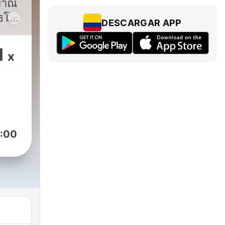
ญาณ
ฺธโร
DESCARGAR APP
ธาน
1
x
แห่ง
มงคล
01
้น
:00