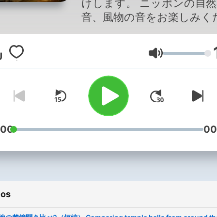
けします。 ニッポンの自
音、風物の音をお楽しみく
い。自然がもたらす優しい
壮大な音。季節を感じる音
Volumen
のリフレッシュ、癒される
時がここにあります。 エ
ード豊富で、ロングバージ
のある有料版「Sound in
Nature」もあります。 We will
deliver the sounds that are
:00
00
nature and life. Please enjoy
the sounds of nature and 
sounds of landscape in Ja
Gentle sounds brought by
ios
nature, magnificent sounds
The sound of the seasons.