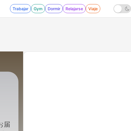
Trabajar
Gym
Dormir
Relajarse
Viaje
お届