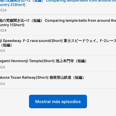
地の梵鐘聞き比べ2（短編） Comparing temple bells from around th
untry 2(Short)
Here is a time to refresh a
2024
heal your mind. There is also a
paid version of "Sound in
の梵鐘聞き比べ1（短編） Comparing temple bells from around th
untry 1(Short)
Nature," which is rich in
2024
episodes and has a long
uji Speedway. F-2 race sound(Short) 富士スピードウェイ。F-2レー
version. (Apple podcast on
（短編）
https://podcasts.apple.co
2024
in-nature/id1569798616
kegami Honmonji Temple(Short) 池上本門寺（短編）
2024
akone Tozan Railway(Short) 箱根登山鉄道（短編）
2024
Mostrar más episodios