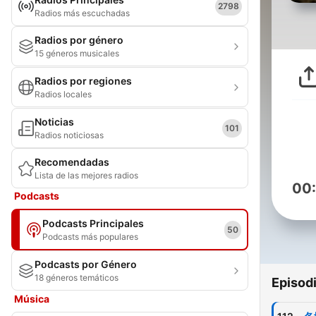
2798
Radios más escuchadas
Radios por género
15 géneros musicales
Radios por regiones
Radios locales
Noticias
101
Radios noticiosas
Recomendadas
Lista de las mejores radios
00
Podcasts
Podcasts Principales
50
Podcasts más populares
Podcasts por Género
18 géneros temáticos
Episod
Música