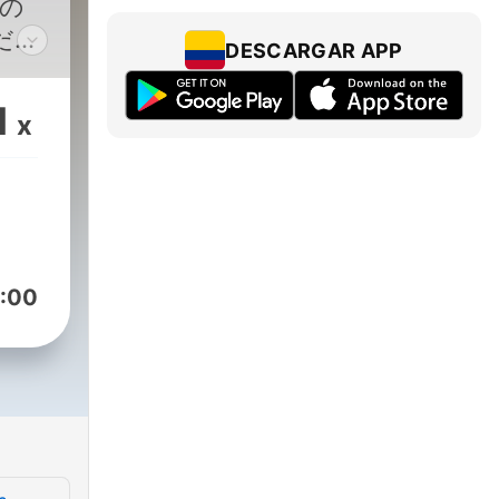
然の
ださ
DESCARGAR APP
音、
。心
1
x
ひと
ピソ
ョン
 in
:00
the
pan.
.