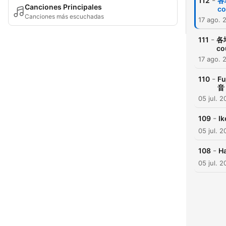
-
112
各
Canciones Principales
co
Canciones más escuchadas
17 ago. 
-
111
各地
co
17 ago. 
-
110
F
音
05 jul. 
-
109
I
05 jul. 
-
108
H
05 jul. 