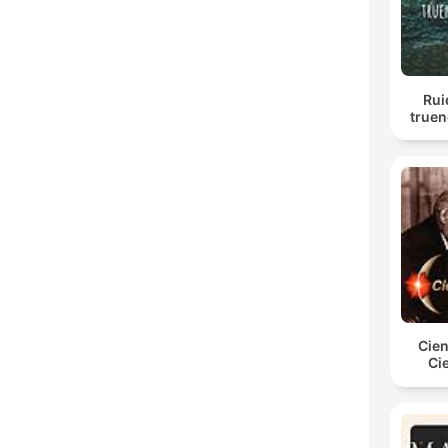
Rui
truen
Cien
Ci