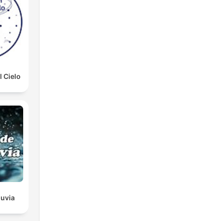
t.
l Cielo
luvia