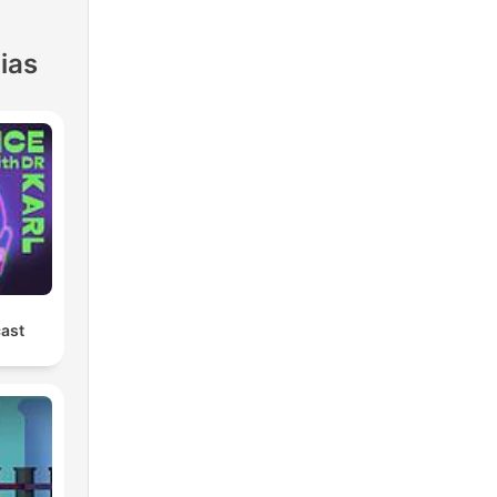
ias
cast