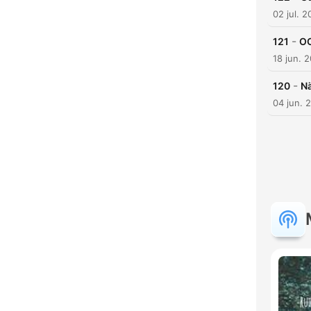
02 jul. 
-
121
OC
18 jun. 
-
120
Nä
H
04 jun. 
Dest