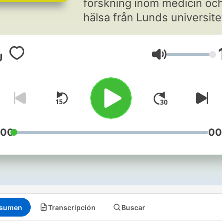
forskning inom medicin oc
hälsa från Lunds universite
Malmö universitet och Skå
universitetssjukhus.
Volumen
:00
00
sumen
Transcripción
Buscar