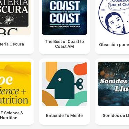
får högt blodtryck och hjärt-kärlsjukdomar tidigt i live
00:29:44 · Beskriver målet med modern forskning kring
biomarkörer för att möjliggöra preventiv behandling.
The Best of Coast to
teria Oscura
Obsesión por e
Coast AM
E Science &
Entiende Tu Mente
Sonidos de L
Nutrition