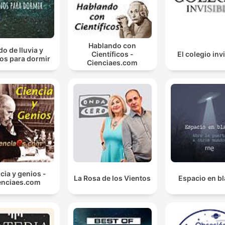
vad som anses vara ett normalt blodtryck.
Ett ökat tryck av blodtrycket under lång tid mot
kärlvägen. Det befrämjar utveckling av åderförkalkni
Hablando con
do de lluvia y
och åderförfettning i blodkärlsvägen.
Científicos -
El colegio inv
os para dormir
Cienciaes.com
00:12:05 · Förklaringen beskriver den patologiska processen
bakom hur högt tryck skadar kärlen.
Då kommer vi in på det där att när man blir äldre,
kanske runt 60, ibland lite tidigare också, då följer int
det övre och det nedre trycket varandra längre utan 
stiger det övre det systoliska medan det nedre det
diastoliska kan till och med börja sjunka.
00:16:50 · Förklarar fenomenet isolerad systolisk hypertension
cia y genios -
La Rosa de los Vientos
Espacio en b
enciaes.com
som uppstår vid åldrande på grund av stelare artärer.
Så att vad vi försöker göra det är att spåra hormonel
och genetiska förändringar så att man kan hitta de s