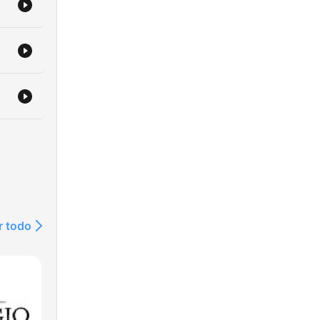
era
r todo