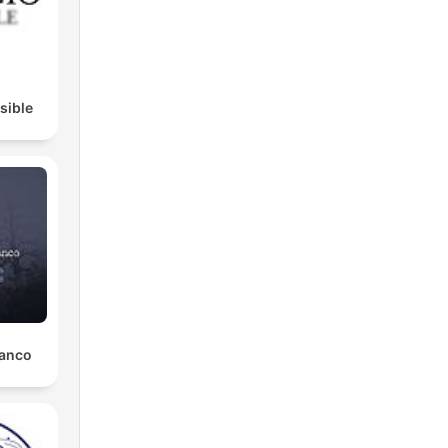
ng
isible
e
då
lanco
la
om