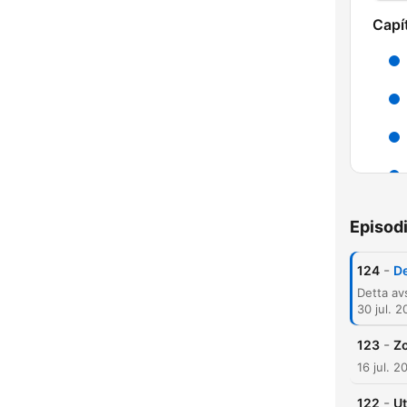
Capí
Episod
-
124
De
30 jul. 
-
123
Zo
16 jul. 2
-
122
Ut