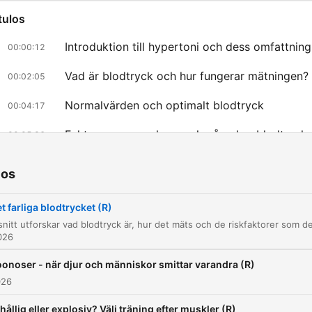
tulos
Introduktion till hypertoni och dess omfattning
00:00:12
Vad är blodtryck och hur fungerar mätningen?
00:02:05
Normalvärden och optimalt blodtryck
00:04:17
Faktorer som reglerar och påverkar blodtryck
00:05:36
Gradering av högt blodtryck och symptom
00:09:42
ios
Risker med långvarigt förhöjt blodtryck
00:11:37
t farliga blodtrycket (R)
Påverkbara kontra icke-påverkbara riskfaktore
00:14:04
2026
Isolerad systolisk hypertension och åldrande k
00:16:42
onoser - när djur och människor smittar varandra (R)
Lågt blodtryck och dess risker
00:20:51
026
Screening och upptäckt av högt blodtryck
hållig eller explosiv? Välj träning efter muskler (R)
00:23:21