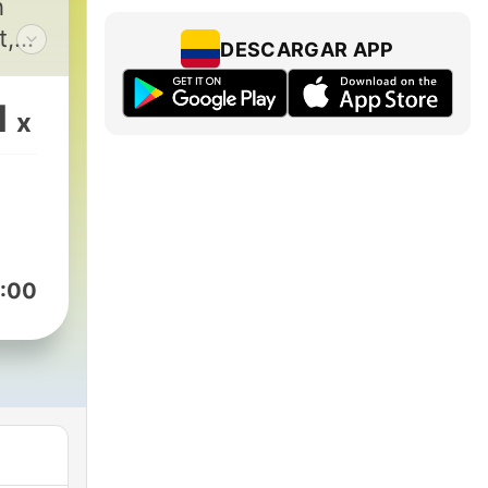
h
t,
DESCARGAR APP
nes
1
x
:00