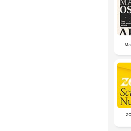
Ma
ZO