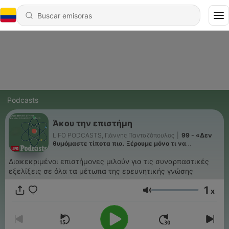
Podcasts
Άκου την επιστήμη
LIFO PODCASTS, Γιάννης Πανταζόπουλος
|
99 - «Δεν
θυμόμαστε τίποτα πια. Ξέρουμε μόνο τι να
ρωτήσουμε το ΑΙ»
Διακεκριμένοι επιστήμονες μιλούν για τις συναρπαστικές
εξελίξεις σε όλα τα μέτωπα της ερευνητικής γνώσης
1
x
Volumen