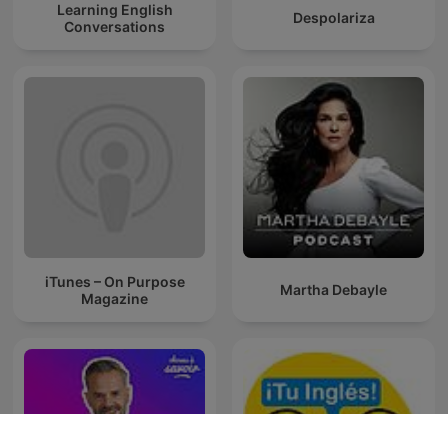
Learning English
Despolariza
Conversations
iTunes – On Purpose
Martha Debayle
Magazine