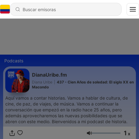
Podcasts
DianaUribe.fm
Diana Uribe
|
437 - Cien Años de soledad: El siglo XX en
Macondo
Aquí vamos a contar historias. Vamos a hablar de cultura, de
cine, de paz, de viajes, de música. Vamos a continuar la
conversación que empezó en la radio hace 25 años, pero
además aprovecharemos las nuevas posibilidades que se
abren con este medio. Bienvenidos a mi podcast de historia.
1
x
Volumen