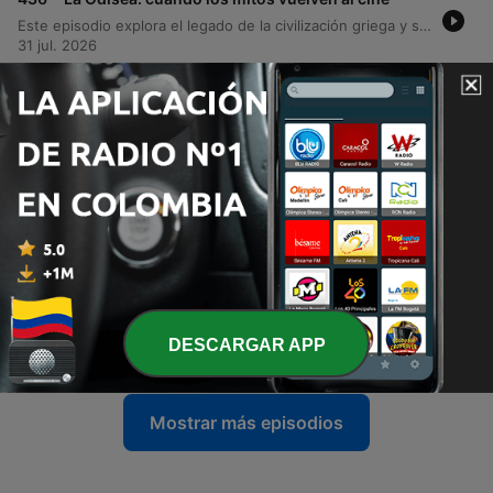
Este episodio explora el legado de la civilización griega y su impacto en Occidente, tomando como punto de partida una reflexión sobre la adaptación cinematográfica de Christopher Nolan basada en La Odisea. Se analiza la transición de la tradición oral a la narrativa moderna, examinando temas fundamentales como la mitología, la filosofía y la importancia del concepto de 'nostos'. A través del análisis de la obra homérica, se profundiza en la transformación de Odiseo de un héroe clásico a un hombre traumatizado por la guerra. El episodio conecta conceptos antiguos como la xenia (hospitalidad) y la híbris con las realidades contemporáneas, reflexionando sobre la ética, el conflicto bélico y la técnica cinematográfica analógica para dar vida al mito.
31 jul. 2026
-
435
Toronto, la puerta de entrada al Canadá
anglófono II
Este episodio explora la historia del Canadá de los inmigrantes y cómo su modelo multicultural ha moldeado ciudades como Toronto, destacando su papel como motor económico y tecnológico. Asimismo, se reflexiona sobre la conexión entre la 'Casa Grande' latinoamericana y Canadá, analizando el flujo migratorio derivado de conflictos y dictaduras en América Latina hacia territorio canadiense.
17 jul. 2026
-
434
Toronto, la puerta de entrada al Canadá
anglófono
La narradora relata su experiencia en Toronto, explorando la historia de las First Nations, Inuit y Métis, y abordando las injusticias de los tratados y el impacto traumático de las escuelas residenciales. El episodio también analiza la formación de la identidad canadiense a través del contraste entre los asentamientos franceses, el Imperio Británico y la expansión del Canadá anglo, detallando cómo las migraciones masivas consolidaron la estructura multicultural del país actual.
09 jul. 2026
-
433
¿Por qué Suiza es diferente?
Un recorrido histórico y cultural por Suiza en el contexto de su enfrentamiento futbolístico contra Colombia. El episodio explora la formación de la confederación suiza a partir de sus cantones originales, su política de neutralidad perpetua establecida en 1815 y su papel fundamental en la creación de la Cruz Roja tras la batalla de Solferino. Se analizan elementos icónicos de la identidad suiza, desde su precisión en la relojería y la producción de chocolate, hasta sus leyendas como Guillermo Tell y Heidi. Asimismo, se examina la relación diplomática y comercial entre Suiza y Colombia, destacando el apoyo suizo a los procesos de paz en territorio colombiano. El contenido cierra con una breve reflexión sobre la solidez defensiva del equipo suizo de fútbol y el antecedente histórico del último encuentro entre ambas selecciones.
DESCARGAR APP
07 jul. 2026
Mostrar más episodios