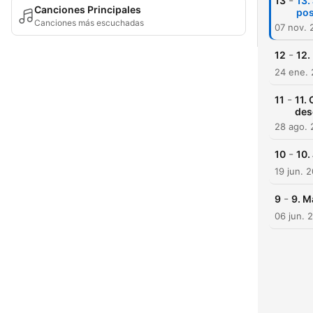
-
13
13.
Canciones Principales
po
Canciones más escuchadas
07 nov. 
-
12
12.
24 ene.
-
11
11.
des
28 ago. 
-
10
10.
19 jun. 
-
9
9. M
06 jun. 