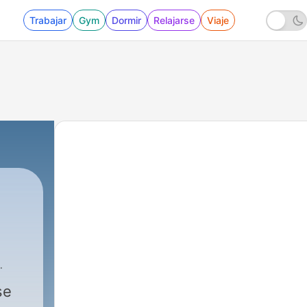
Trabajar
Gym
Dormir
Relajarse
Viaje
3 - 13. José Alberto de la Paz - Relojes atómi
se