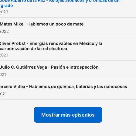
 José Alberto de la Paz - Relojes atómicos y crónicas de un
sgrado
2023
 Mates Mike - Hablemos un poco de mate
 2022
 Oliver Probst - Energías renovables en México y la
carbonización de la red eléctrica
2021
 Julio C. Gutiérrez Vega - Pasión e introspección
2021
arcelo Videa - Hablemos de química, baterías y las nanocosas
2021
Mostrar más episodios