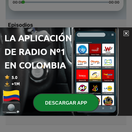
00:00
00:00
Episodios
-
4
Análisis Seattle Vs Arizona
18 nov. 2020
-
3
Steelers Análisis previo season 21-20
15 ago. 2020
-
2
Análisis previo a la temporada NFL de Steelers
08 ago. 2020
-
1
El reciclaje
DESCARGAR APP
07 jul. 2020