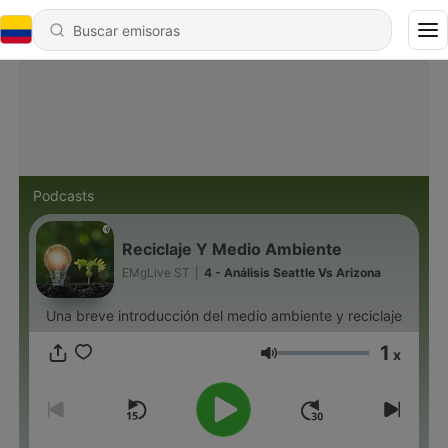
Podcasts
Reciclaje Y Medio Ambiente
EMgLive ST
|
4 - Análisis Seattle Vs Arizona
Una breve introducción del medio ambiente y reciclaje
1
x
Volumen