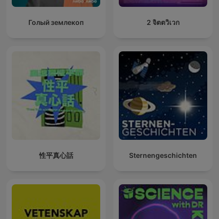
Голый землекоп
2 จิตตวิเวก
性平真心話
Sternengeschichten