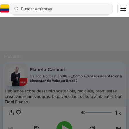
Podcasts
Planeta Caracol
Caracol Pódcast
|
998 - ¿Cómo avanza la adaptación y
bienestar de Yoko en Brasil?
Hablamos sobre desarrollo sostenible, reciclaje, propuestas
creativas e innovadoras, biodiversidad, cultura ambiental. Con
Fidel Franco.
1
x
Volumen