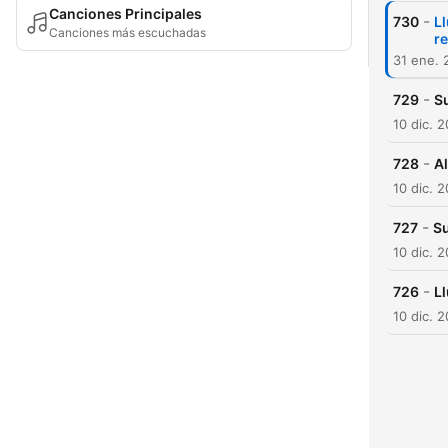
Canciones Principales
-
730
Ll
Canciones más escuchadas
r
31 ene. 
-
729
S
10 dic. 
-
728
Al
10 dic. 
-
727
Su
10 dic. 
-
726
Ll
10 dic. 