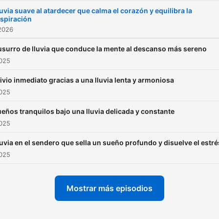
la meditación se vuelve
uvia suave al atardecer que calma el corazón y equilibra la
espiración
respiración y donde cada
2026
sonido te recibe con suavi
Lo mencionamos desde el
usurro de lluvia que conduce la mente al descanso más sereno
2025
inicio porque cuando elige
Lluvia Para Soñar, eliges
ivio inmediato gracias a una lluvia lenta y armoniosa
cuidarte a ti mismo sin
2025
interrupciones. A veces lle
eños tranquilos bajo una lluvia delicada y constante
porque el día te dejó a mit
2025
de un bosque simbólico,
uvia en el sendero que sella un sueño profundo y disuelve el estré
rodeado de pensamientos
2025
hacen eco sin sentido, y
buscas un sonido que limpi
Mostrar más episodios
como una música relajante
acompaña sin invadir. Otra