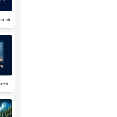
ro
lma,
Dormir
ro
scas
En
 con
 es
 al
ormir
e
sin
la