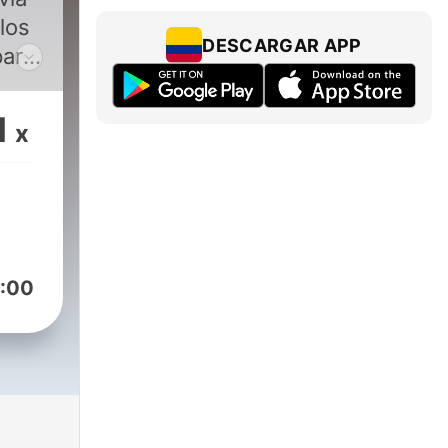
los
DESCARGAR APP
para
scas
1
x
te
mo
ica,
la
e
 que
:00
as
ña
tar
onde