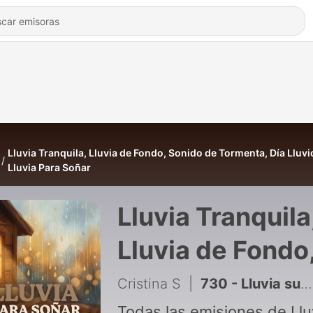
Lluvia Tranquila, Lluvia de Fondo, Sonido de Tormenta, Día Lluvi
Lluvia Para Soñar
Lluvia Tranquila
Lluvia de Fondo
Sonido de
Cristina S
|
730 - Lluvia suave al atardecer que calma el corazón y equilibra la respiración
Todas las emisiones de Llu