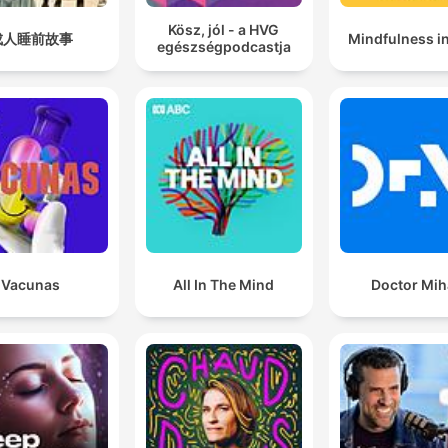
entregar el sueño sin
Kösz, jól - a HVG
成人睡前故事
Mindfulness i
resistencia. A medida que 
egészségpodcastja
experiencia se vuelve más
inmersiva, el mundo exteri
se suaviza, y lo que antes
parecía tensión se vuelve
ritmo. Dejas que el episodi
continúe en bucle, porque
ciclo constante tiene una
forma silenciosa de
Vacunas
All In The Mind
Doctor Mih
sostenerte, de recordarte
no tienes que acelerar par
sentirte en paz. Y entonce
llega un giro inesperado: la
tormenta eléctrica se