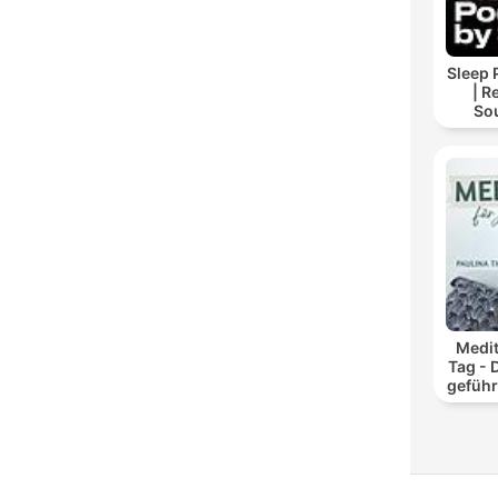
Sleep 
| R
So
Storie
For
Medit
Tag - 
geführ
und