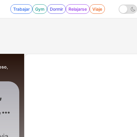
Trabajar
Gym
Dormir
Relajarse
Viaje
oso,
,
,
via