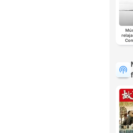
Mús
relaja
Con