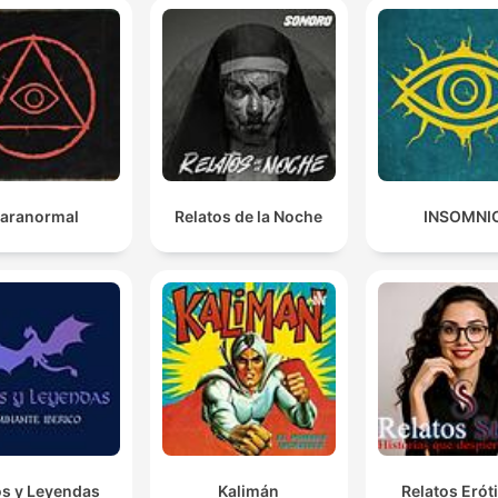
aranormal
Relatos de la Noche
INSOMNI
os y Leyendas
Kalimán
Relatos Erót