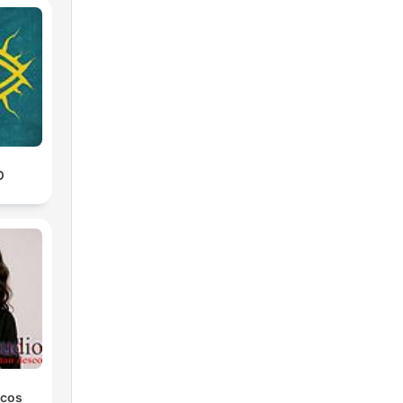
O
icos