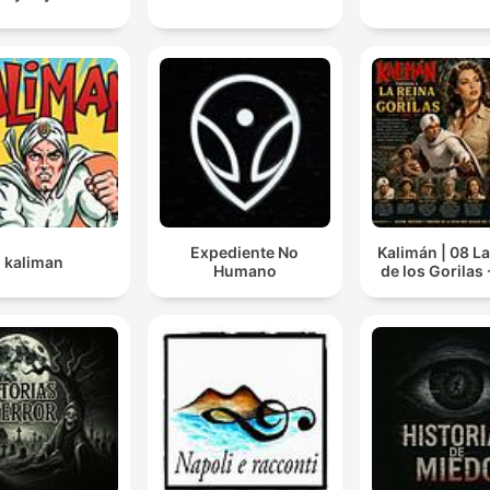
Expediente No
Kalimán | 08 L
kaliman
Humano
de los Gorilas