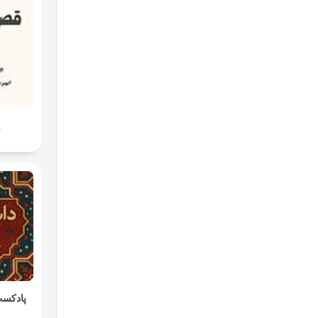
ق
پادکست