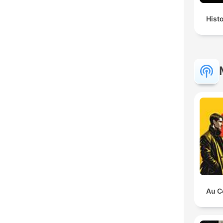
Hist
Au C