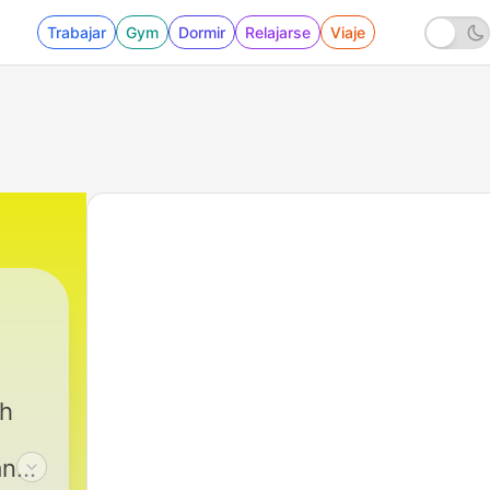
Trabajar
Gym
Dormir
Relajarse
Viaje
sh
and