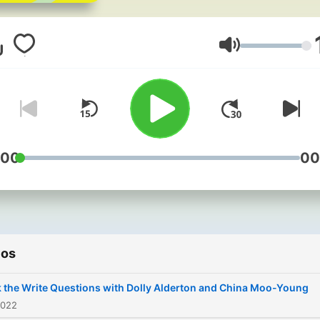
Republic of Ireland. We
support, develop and
challenge writers througho
Volumen
their careers, across the B
:00
00
ios
 the Write Questions with Dolly Alderton and China Moo-Young
2022