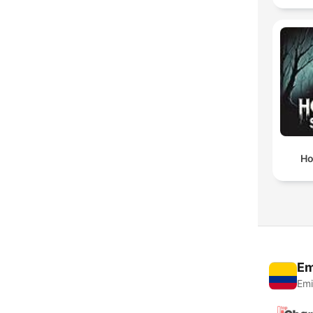
Ho
Em
Emi