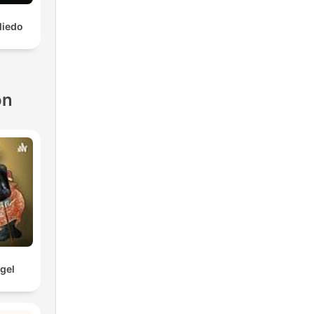
Miedo
ón
gel