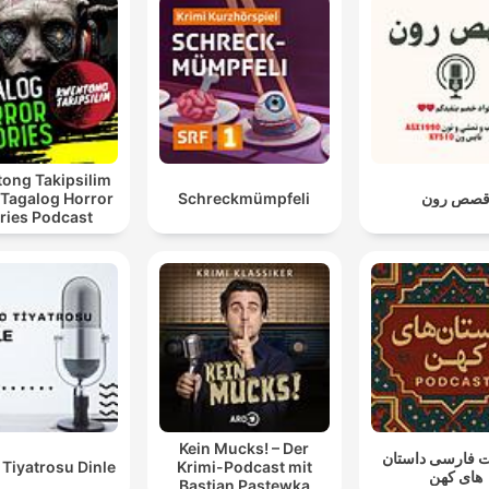
ong Takipsilim
 Tagalog Horror
Schreckmümpfeli
صص رون
ries Podcast
Kein Mucks! – Der
 فارسی داستان
Tiyatrosu Dinle
Krimi-Podcast mit
های کهن
Bastian Pastewka