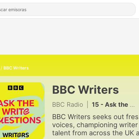
BBC Writers
BBC Writers
BBC Radio
|
15 - Ask the Write Questions with Dolly Alderton and China Moo-Young
BBC Writers seeks out fre
voices, championing writer
talent from across the UK 