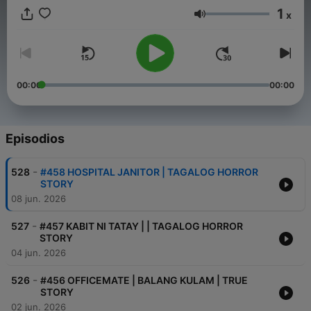
1
x
Tagalog horror stories. Sitio bangungot / Kwentong Takipsilim.
Volumen
#pampatuloghorrorstories #tagaloghorrorstories
#tagalogstories
00:00
00:00
Episodios
-
528
#458 HOSPITAL JANITOR | TAGALOG HORROR
STORY
08 jun. 2026
-
527
#457 KABIT NI TATAY | | TAGALOG HORROR
STORY
04 jun. 2026
-
526
#456 OFFICEMATE | BALANG KULAM | TRUE
STORY
02 jun. 2026