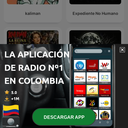
kaliman
Expediente No Humano
Kalimán | 08 La Reina de
Historias De Terror
los Gorilas -1966
DESCARGAR APP