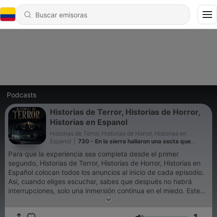
Podcasts
Historias de Terror, Historias de Horror,
Historias en Espanol
Historias de Terror, Historias de Horror, Historias en
Espanol
|
730 - En la sierra hallaron una secta que
nunca se disolvió
Para que la experiencia sea completa desde el primer
segundo, Historias de Terror, Historias de Horror, Historias en
Español colocan todos los anuncios al inicio de cada episodio.
Así, cuando eliges escuchar, sabes que después no habrá
interrupciones, solo una inmersión continua en el miedo. Este
gesto sostiene el proyecto y protege algo sagrado: ese
momento en el que te quedas a solas con tu respiración, con