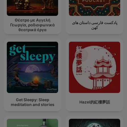
Θέατρο με Αγγελή
پادکست فارسی داستان های
Γεωργία, ραδιοφωνικά
کهن
θεατρικά έργα
Get Sleepy: Sleep
Hazel的紅樓夢話
meditation and stories