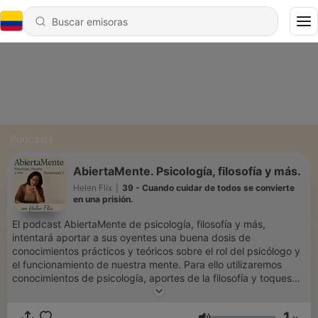
Podcasts
AbiertaMente. Psicología, filosofía y más.
Helen Flix
|
39 - Cuando cuidar de todos se convierte
en una prisión.
El podcast AbiertaMente de psicología, filosofía y más,
intentará aportar a sus oyentes una buena dosis de
conocimientos prácticos y teóricos sobre el rol del psicólogo y
el funcionamiento de nuestra mente. Para ello utilizaremos
conocimientos de psicología, aportes de la filosofía y toques
de películas y novelas que den una mayor comprensión a lo
comentado. Todo ello lo realizaremos con Helen Flix y
1