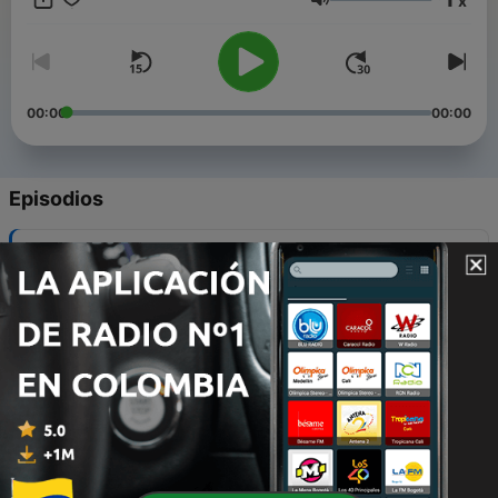
x
colaboradores.
Volumen
00:00
00:00
Episodios
-
39
Cuando cuidar de todos se convierte en una
prisión.
26 jul. 2026
-
38
El cansacio de ser fuerte
06 jul. 2026
-
37
¿Miedo al éxito?
12 jun. 2026
-
36
Cuando mejorar empieza a doler