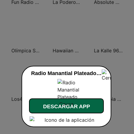
Fun Radio FRANCE
La Poderosa Radio Online Relajante
Absolute Chillout
Olímpica Stereo - Medellín 104.9 FM
Hawaiian Music Live
La Kalle 96.9 FM
Radio Manantial Plateado Cauca en vivo
Los40
Tropicana Medellín
Colombia Bohemia
DESCARGAR APP