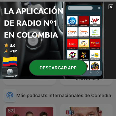
El Gallo Pódcast
La Tremenda Corte
DESCARGAR APP
LA TREMENDA CORTE
Humor en la Cadena SER
TRES PATINES
Más podcasts internacionales de Comedia