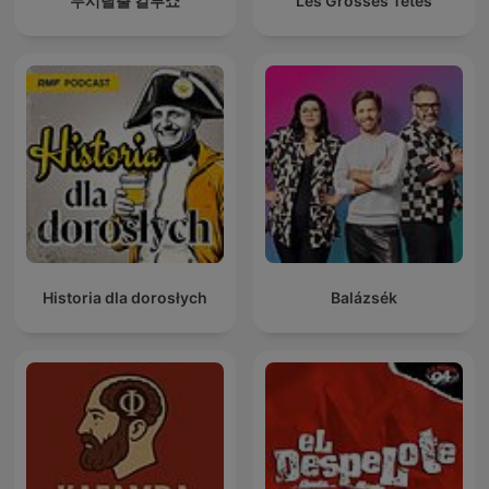
두시탈출 컬투쇼
Les Grosses Têtes
Historia dla dorosłych
Balázsék