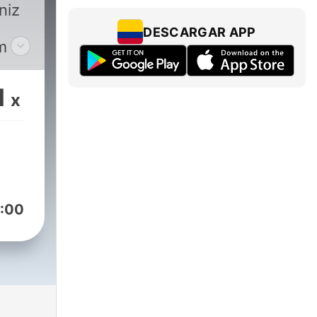
niz
DESCARGAR APP
m
ı
yor!
1
x
:00