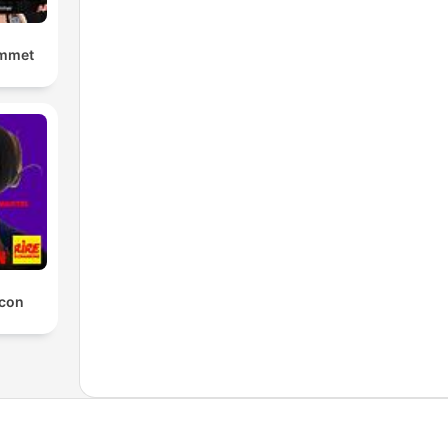
ummet
 con