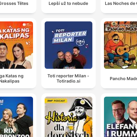
Grosses Têtes
Lepší už to nebude
Las Noches de 
a Katas ng
Toti reporter Milan -
Pancho Madr
Nakalipas
Totiradio.si