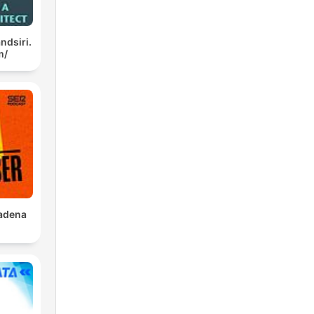
ndsiri.
m/
adena