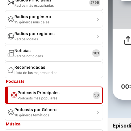
2795
Radios más escuchadas
Radios por género
15 géneros musicales
Radios por regiones
Radios locales
Noticias
101
Radios noticiosas
Recomendadas
Lista de las mejores radios
Podcasts
00
Podcasts Principales
50
Podcasts más populares
Podcasts por Género
18 géneros temáticos
Música
Episod