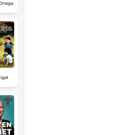
Ortega
igal