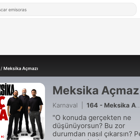
Meksika Açmazı
Meksika Açmaz
Karnaval
|
164 - Meksika Açmazı 5. Sezon 9. Bölüm - Sezon Finali
"O konuda gerçekten ne
düşünüyorsun? Bu zor
durumdan nasıl çıkarsın? P