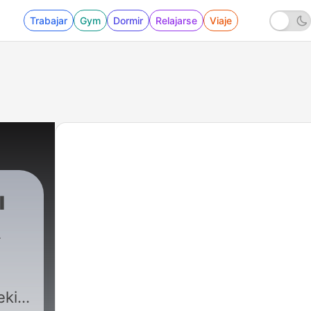
Trabajar
Gym
Dormir
Relajarse
Viaje
ı
eki