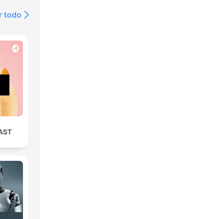
r todo
AST