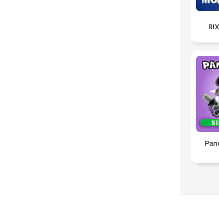
RI
Pan