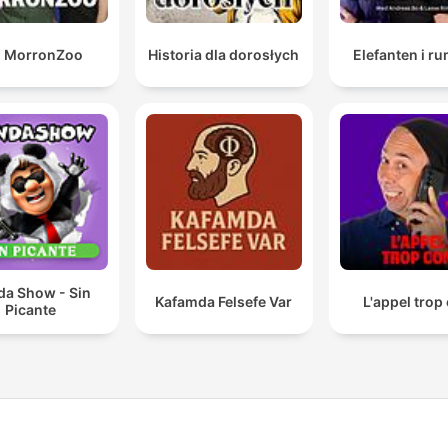
X MorronZoo
Historia dla dorosłych
Elefanten i r
da Show - Sin
Kafamda Felsefe Var
L'appel trop
Picante