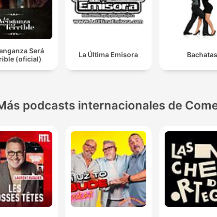
Venganza Será
La Última Emisora
Bachata
rible (oficial)
Más podcasts internacionales de Come