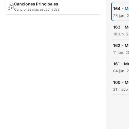
Canciones Principales
-
164
Me
Canciones más escuchadas
25 jun. 
-
163
Me
18 jun. 
-
162
Me
11 jun. 
-
161
Me
04 jun. 
-
160
Me
21 mayo