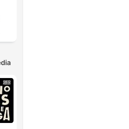
s
dia