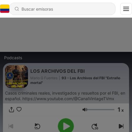
Podcasts
LOS ARCHIVOS DEL FBI
Mario G Fuentes
|
93 - Los Archivos del FBI "Extraño
mortal"
Casos criminales reales, investigados y resueltos por el FBI, en
español. https://www.youtube.com/@CanalVintageTVmx
1
x
Volumen