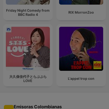
Friday Night Comedy from
RIX MorronZoo
BBC Radio 4
大久保佳代子とらぶぶら
L'appel trop con
LOVE
Emisoras Colombianas