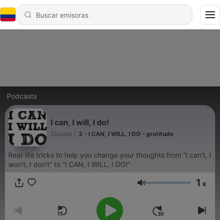
Podcasts
I can, I will, I do!
Claudia
|
3 - I CAN, I WILL, I DO - gratitude
Real-life tricks to help you change your thoughts from “I can’t, I
won’t, I don’t” to “I CAN, I WILL, I DO!”
1
x
Volumen