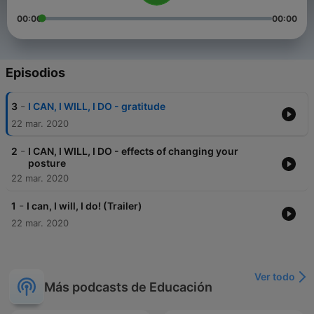
00:00
00:00
Episodios
-
3
I CAN, I WILL, I DO - gratitude
22 mar. 2020
-
2
I CAN, I WILL, I DO - effects of changing your
posture
22 mar. 2020
-
1
I can, I will, I do! (Trailer)
22 mar. 2020
Ver todo
Más podcasts de Educación