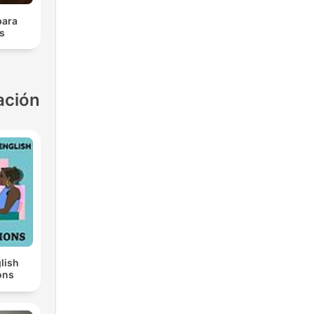
para
s
ación
lish
ons