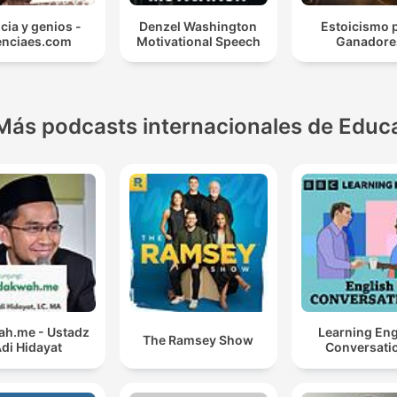
cia y genios -
Denzel Washington
Estoicismo 
enciaes.com
Motivational Speech
Ganadore
Más podcasts internacionales de Educ
h.me - Ustadz
Learning Eng
The Ramsey Show
di Hidayat
Conversati