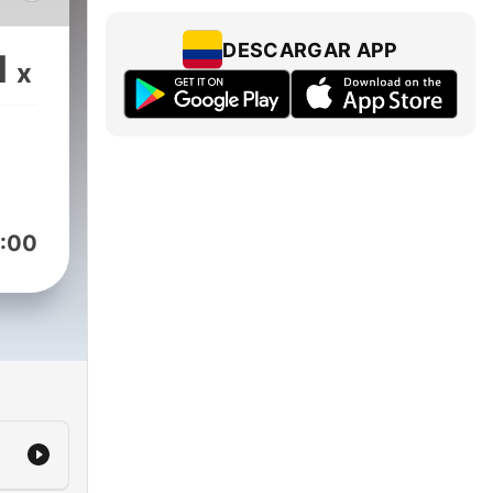
DESCARGAR APP
1
x
elgs
:00