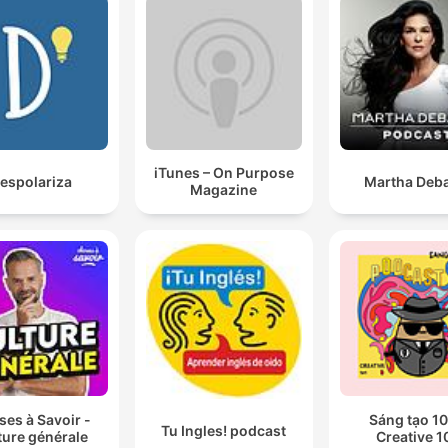
iTunes – On Purpose
espolariza
Martha Deba
Magazine
es à Savoir -
Sáng tạo 10
Tu Ingles! podcast
ture générale
Creative 1