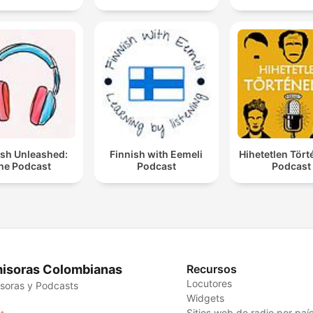
ish Unleashed:
Finnish with Eemeli
Hihetetlen Tör
he Podcast
Podcast
Podcast
isoras Colombianas
Recursos
Locutores
soras y Podcasts
Widgets
Sitios web de radio por paí