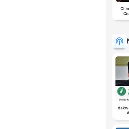
Cien
Ci
dakwa
A