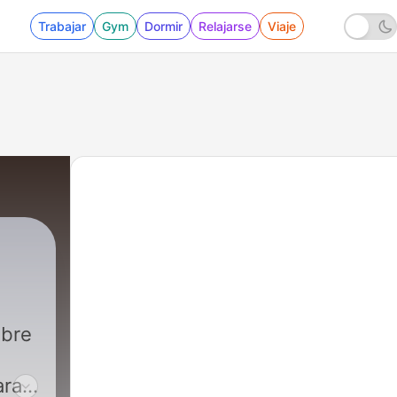
Trabajar
Gym
Dormir
Relajarse
Viaje
 - En la búsqueda de la felicidad
obre
ara