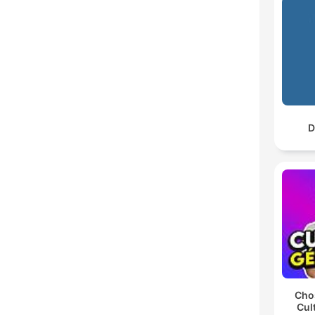
D
Chos
Cul