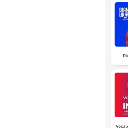
Di
Vocabu