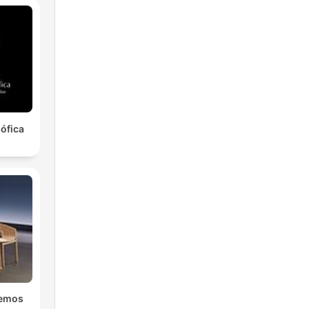
sófica
emos