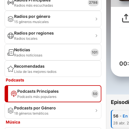
2798
Radios más escuchadas
Radios por género
15 géneros musicales
Radios por regiones
Radios locales
Noticias
101
Radios noticiosas
00
Recomendadas
Lista de las mejores radios
Podcasts
Podcasts Principales
50
Podcasts más populares
Episod
Podcasts por Género
18 géneros temáticos
-
56
En 
Música
28 abr. 