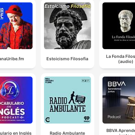
La Fonda Filo
anaUribe.fm
Estoicismo Filosofia
(audio)
BBVA Aprend
lario en Inglés
Radio Ambulante