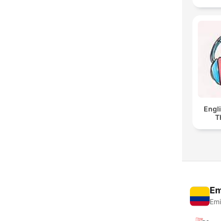
Engl
T
Em
Emi