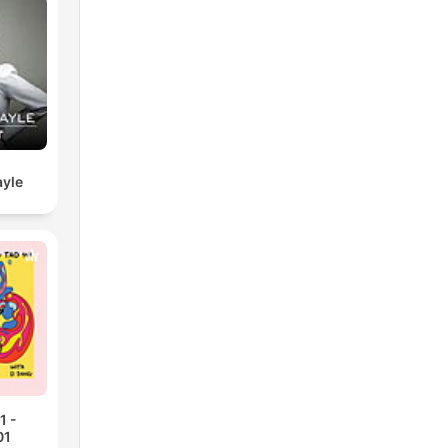
yle
1 -
01