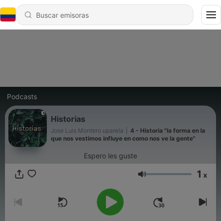
Podcasts
Historias
Jose Luis Montero uparela
|
4 - Historia "la forma en la
que nos vestimos influye en como nos ve la gente"
Espero les guste
1
x
Volumen