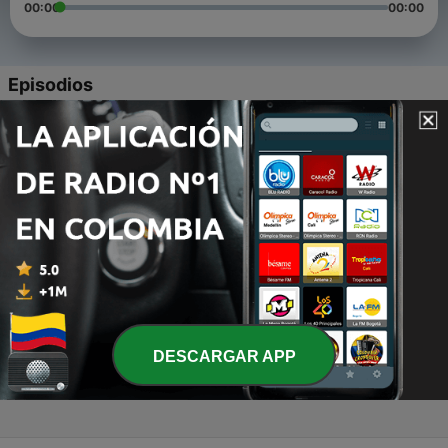
00:00
00:00
Episodios
-
4
Historia "la forma en la que nos vestimos influye en
como nos ve la gente"
28 ago. 2020
-
3
Chistes inventados "Jose Luis Montero"
28 ago. 2020
-
2
Historias
14 ago. 2020
-
1
Historias
DESCARGAR APP
14 ago. 2020