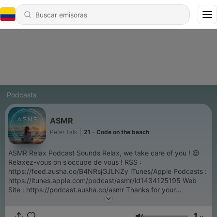
Podcasts
ASMR
Peter Talk
|
21 - Code on the beach
ASMR Relax Podcast Sounds Relax, we take care of you ! 😌
Relaxez-vous on s'occupe de vous ! RSS :
https://feed.ausha.co/B4NRsjGJLNZy iTunes/Apple Podcasts :
https://itunes.apple.com/podcast/asmr/id1434125195 Web
Site : https://podcast.ausha.co/asmr Thanks for your
comments and your ratings, you push me to continue this
podcast ! 🙏 Hosted on Ausha. See ausha.co/privacy-policy for
1