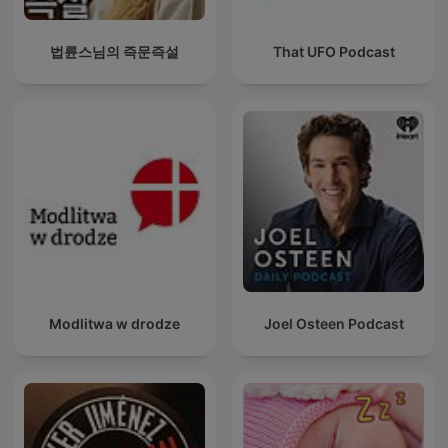
법륜스님의 즉문즉설
That UFO Podcast
Modlitwa w drodze
Joel Osteen Podcast