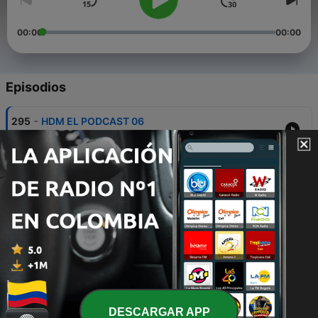
00:00
00:00
Episodios
-
295
HDM EL PODCAST 06
24 ago. 2023
-
294
HDM EL PODCAST 05
24 ago. 2023
-
293
DELFOS TEMP 2 CAP 2
24 ago. 2023
-
292
HDM EL PODCAST 04
18 ago. 2023
-
291
HDM EL PODCAST 03
DESCARGAR APP