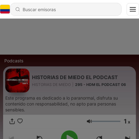
Podcasts
HISTORIAS DE MIEDO EL PODCAST
HISTORIAS DE MIEDO
|
295 - HDM EL PODCAST 06
Este programa es dedicado a lo paranormal, disfruta su
contenido con responsabilidad, no apto para personas
sensibles.
1
x
Volumen