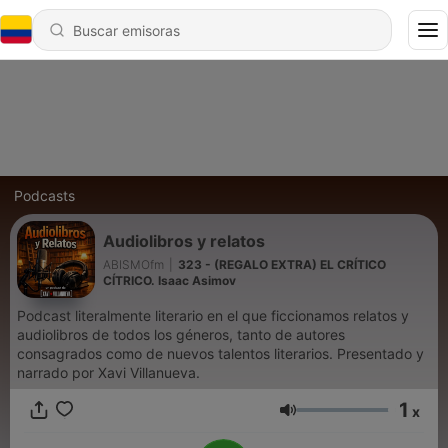
Podcasts
Audiolibros y relatos
ABISMOfm
|
323 - (REGALO EXTRA) EL CRÍTICO
CÍTRICO. Isaac Asimov
Podcast literalmente literario en el que ficcionamos relatos y
audiolibros de todos los géneros, tanto de autores
consagrados como de nuevos talentos literarios. Presentado y
narrado por Xavi Villanueva.
1
x
Volumen