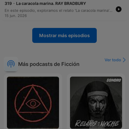
-
319
La caracola marina. RAY BRADBURY
En este episodio, exploramos el relato 'La caracola marina' de Ray Bradbury. Tras una breve introducción a la vida y obra del autor, nos adentramos en la historia de Johnny, un niño enfermo que encuentra en una caracola un portal sensorial hacia el océano. A través del sonido de la caracola, Johnny experimenta la inmensidad del mar, una aventura que trasciende su encierro. El relato culmina cuando su madre, al descubrir el objeto, se ve envuelta en la misma conexión sensorial y profunda con el océano.
15 jun. 2026
Mostrar más episodios
Ver todo
Más podcasts de Ficción